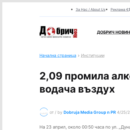
За Нас / About Us
Реклама €$
ДОБРИЧ НОВИНИ
Начална страница
Институции
2,09 промила алк
водача въздух
от / by
Dobruja Media Group n PR
4/25/2
На 23 април, около 00:50 часа по ул. „Ду