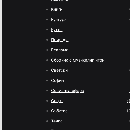
Книги
Култура
Кухня
Природа
Реклама
Сборник с музикални игри
Светски
София
Социална сфера
Спорт
(
Събитие
(
Тенис