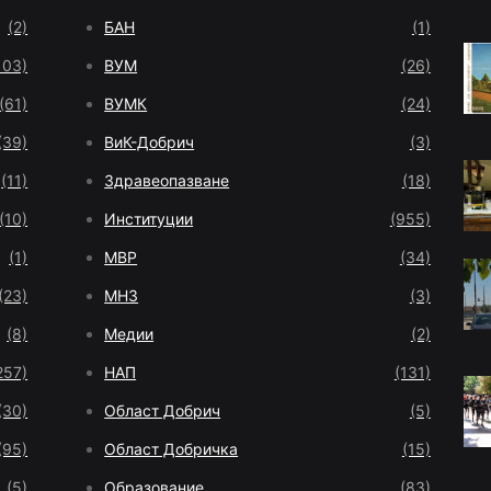
(2)
БАН
(1)
103)
ВУМ
(26)
(61)
ВУМК
(24)
(39)
ВиК-Добрич
(3)
(11)
Здравеопазване
(18)
(10)
Институции
(955)
(1)
МВР
(34)
(23)
МНЗ
(3)
(8)
Медии
(2)
257)
НАП
(131)
(30)
Област Добрич
(5)
(95)
Област Добричка
(15)
(5)
Образование
(83)