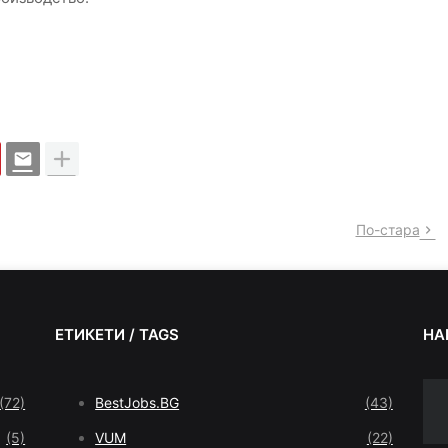
По-стара
ЕТИКЕТИ / TAGS
НА
(72)
BestJobs.BG
(43)
(5)
VUM
(22)