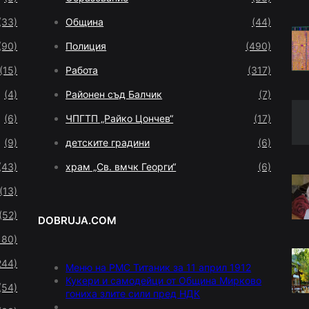
(33)
Община
(44)
(90)
Полиция
(490)
(15)
Работа
(317)
(4)
Районен съд Балчик
(7)
(6)
ЧПГТП „Райко Цончев“
(17)
(9)
детските градини
(6)
(43)
храм „Св. вмчк Георги“
(6)
(13)
(52)
DOBRUJA.COM
180)
244)
Меню на РМС Титаник за 11 април 1912
Кукери и самодейци от Община Мирково
(54)
гониха злите сили пред НДК