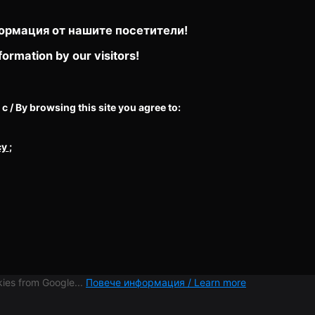
ормация от нашите посетители!
formation by our visitors!
/ By browsing this site you agree to:
cy
;
ies from Google...
Повече информация / Learn more