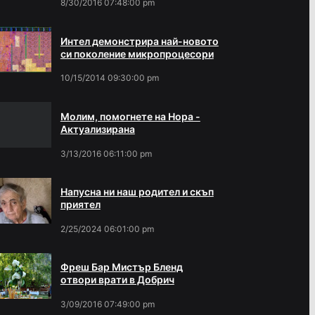
8/30/2016 07:48:00 pm
Интел демонстрира най-новото
си поколение микропроцесори
10/15/2014 09:30:00 pm
Молим, помогнете на Нора -
Актуализирана
3/13/2016 06:11:00 pm
Напусна ни наш родител и скъп
приятел
2/25/2024 06:01:00 pm
Фреш Бар Мистър Бленд
отвори врати в Добрич
3/09/2016 07:49:00 pm