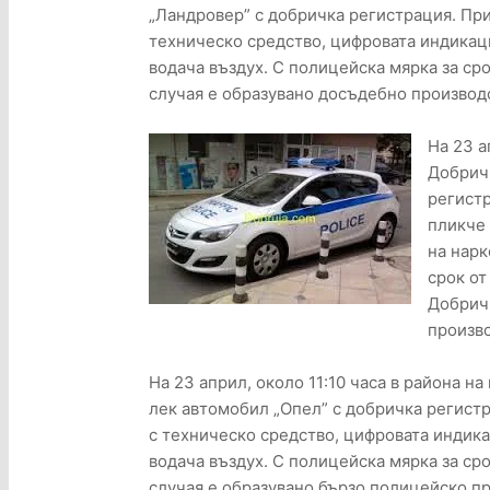
„Ландровер” с добричка регистрация. При
техническо средство, цифровата индикаци
водача въздух. С полицейска мярка за срок
случая е образувано досъдебно производ
На 23 а
Добрич 
регистр
пликче 
на нарк
срок от
Добрич.
произво
На 23 април, около 11:10 часа в района н
лек автомобил „Опел” с добричка регистр
с техническо средство, цифровата индика
водача въздух. С полицейска мярка за срок
случая е образувано бързо полицейско п