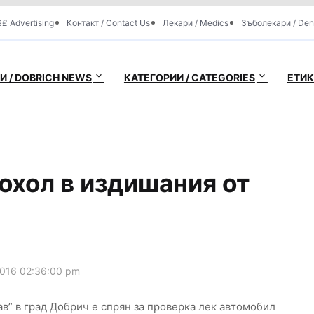
£ Advertising
Контакт / Contact Us
Лекари / Medics
Зъболекари / Den
 / DOBRICH NEWS
КАТЕГОРИИ / CATEGORIES
ЕТИК
охол в издишания от
016 02:36:00 pm
нав” в град Добрич е спрян за проверка лек автомобил