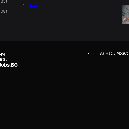
(33)
press
108)
За Нас / About
ич
ка.
Jobs.BG