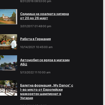
8/31/2016 08:53:00 pm
Седмица на оралната хигиена
от 20 до 26 март
3/01/2017 01:48:00 pm
Работа в Германия
10/14/2021 10:45:00 am
Автомобил се вряза в магазин
АБЦ
5/13/2022 11:10:00 am
Балетна формация „My Dance” с
І-во място от Европейски
мажоретен шампионат в
Унгария