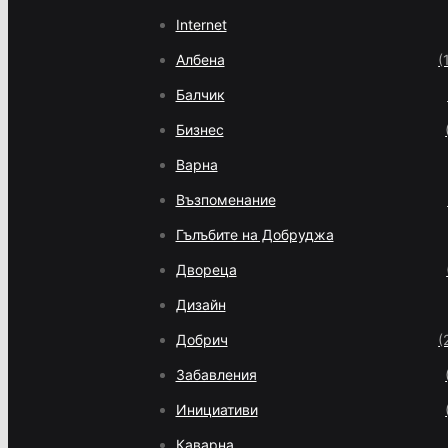
Internet
Албена
(
Балчик
Бизнес
Варна
Възпоменание
Гълъбите на Добруджа
Двореца
Дизайн
Добрич
(
Забавления
Инициативи
Каварна