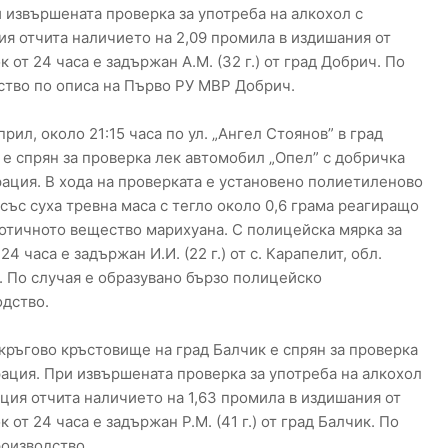
 извършената проверка за употреба на алкохол с
я отчита наличието на 2,09 промила в издишания от
 от 24 часа е задържан А.М. (32 г.) от град Добрич. По
ство по описа на Първо РУ МВР Добрич.
прил, около 21:15 часа по ул. „Ангел Стоянов” в град
е спрян за проверка лек автомобил „Опел” с добричка
ация. В хода на проверката е установено полиетиленово
със суха тревна маса с тегло около 0,6 грама реагиращо
отичното вещество марихуана. С полицейска мярка за
 24 часа е задържан И.И. (22 г.) от с. Карапелит, обл.
 По случая е образувано бързо полицейско
дство.
а кръгово кръстовище на град Балчик е спрян за проверка
ация. При извършената проверка за употреба на алкохол
ция отчита наличието на 1,63 промила в издишания от
 от 24 часа е задържан Р.М. (41 г.) от град Балчик. По
роизводство.