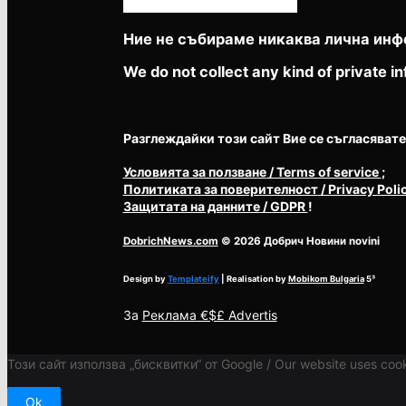
Ние не събираме никаква лична инф
We do not collect any kind of private in
Разглеждайки този сайт Вие се съгласявате с 
Условията за ползване
/ Terms of service
;
Политиката за поверителност
/ Privacy Poli
Защитата на данните
/ GDPR
!
DobrichNews.com
© 2026 Добрич Новини novini
Design by
Templateify
| Realisation by
Mobikom Bulgaria
5³
За
Реклама €$£ Advertis
Този сайт използва „бисквитки“ от Google / Our website uses cook
Ok