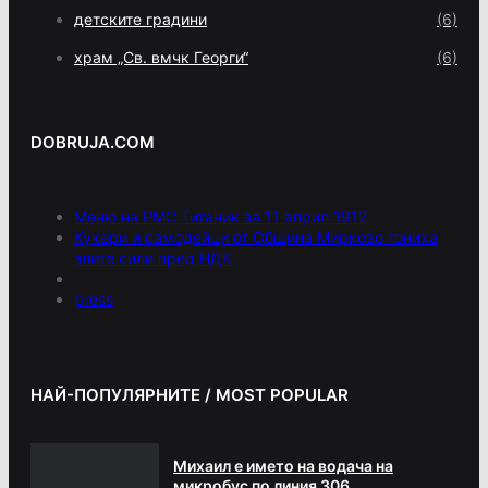
детските градини
(6)
храм „Св. вмчк Георги“
(6)
DOBRUJA.COM
Меню на РМС Титаник за 11 април 1912
Кукери и самодейци от Община Мирково гониха
злите сили пред НДК
press
НАЙ-ПОПУЛЯРНИТЕ / MOST POPULAR
Михаил е името на водача на
микробус по линия 306