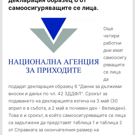
декларация образец 6 от
самоосигуряващите се лица.
Още
четири
работни
дни имат
самоосигу
ряващите
се лица
да
подадат декларация образец 6 "Данни за дължими
вноски и данък по чл. 42 ЗДДФЛ". Срокът за
подаването на декларацията изтича на 3 май (30
април е в събота, а 2 май е почивен ден - Великден).
Това е и срокът, в който самоосигуряващите се лица
са задължени да представят таблица 1 и таблица 2
от Справката за окончателния размер на