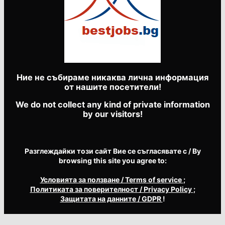
Ние не събираме никаква лична информация
от нашите посетители!
We do not collect any kind of private information
by our visitors!
Разглеждайки този сайт Вие се съгласявате с / By
browsing this site you agree to:
Условията за ползване
/ Terms of service
;
Политиката за поверителност
/ Privacy Policy
;
Защитата на данните
/ GDPR
!
DobrichNews.com
© 2026 Добрич Новини novini