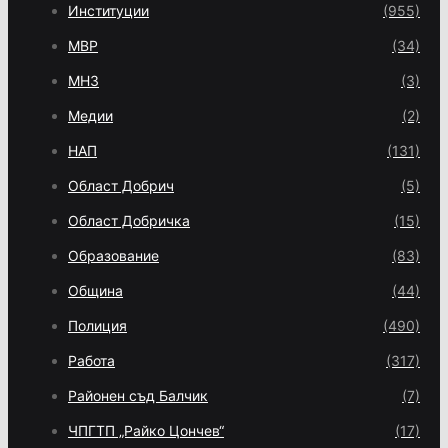
Институции
(955)
МВР
(34)
МНЗ
(3)
Медии
(2)
НАП
(131)
Област Добрич
(5)
Област Добричка
(15)
Образование
(83)
Община
(44)
Полиция
(490)
Работа
(317)
Районен съд Балчик
(7)
ЧПГТП „Райко Цончев“
(17)