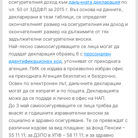
осигурителния доход към
данъчната декларация
по
чл. 50 от ЗДДФЛ за 2015 г. Въз основа на данните,
декларирани в тези таблици, се определят
окончателният размер на осигурителния им доход и
окончателният размер на дължимите от тях
задължителни осигурителни вноски.
Най-лесно самоосигуряващите се лица могат да
подадат декларация образец 6 с
персонален
идентификационен код
, уточняват от приходната
агенция. ПИК се издава в произволно избран офис
на приходната Агенция безплатно и безсрочно.
Освен по електронен път, данъчните декларации
могат да се изпратят и по пощата. Декларацията
може да се подаде и лично в офис на НАП.
До 3 май самоосигуряващите се лица трябва да
внасят и годишните изравнителни вноски за
социално и здравно осигуряване. Те се превеждат с
различни кодове за вид плащане: за фонд Пенсии –
55 11 11; за ДЗПО в УПФ – 58 11 11; и за здравно