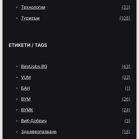
Технологии
(33)
Туризъм
(108)
ЕТИКЕТИ / TAGS
BestJobs.BG
(43)
VUM
(22)
БАН
(1)
ВУМ
(26)
ВУМК
(24)
ВиК-Добрич
(3)
Здравеопазване
(18)