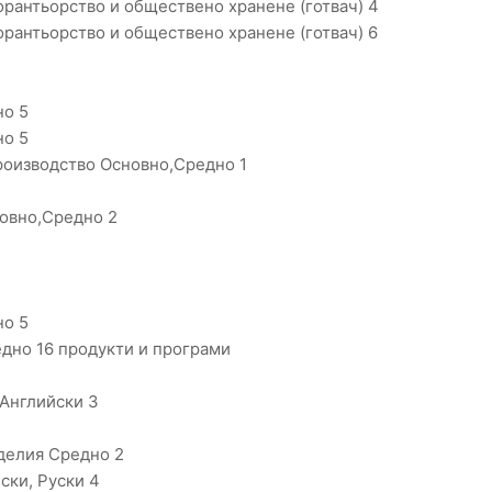
орантьорство и обществено хранене (готвач) 4
орантьорство и обществено хранене (готвач) 6
1
но 5
но 5
оизводство Основно,Средно 1
новно,Средно 2
но 5
дно 16 продукти и програми
 Английски 3
зделия Средно 2
ски, Руски 4