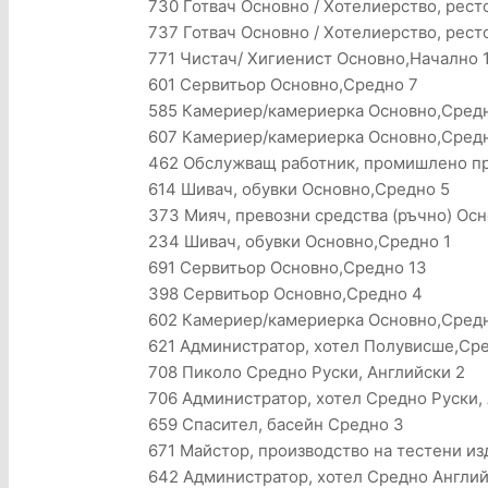
730 Готвач Основно / Хотелиерство, рест
737 Готвач Основно / Хотелиерство, рест
771 Чистач/ Хигиенист Основно,Начално 
601 Сервитьор Основно,Средно 7
585 Камериер/камериерка Основно,Сред
607 Камериер/камериерка Основно,Сред
462 Обслужващ работник, промишлено пр
614 Шивач, обувки Основно,Средно 5
373 Мияч, превозни средства (ръчно) Ос
234 Шивач, обувки Основно,Средно 1
691 Сервитьор Основно,Средно 13
398 Сервитьор Основно,Средно 4
602 Камериер/камериерка Основно,Сред
621 Администратор, хотел Полувисше,Сре
708 Пиколо Средно Руски, Английски 2
706 Администратор, хотел Средно Руски,
659 Спасител, басейн Средно 3
671 Майстор, производство на тестени и
642 Администратор, хотел Средно Англий