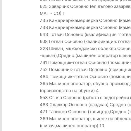
625 Заварчик Основно (ел.дъгово заваряв
МАГ - СО) 1
735 Камериер/камериерка Основно (камер
738 Камериер/камериерка Основно (каме
643 Готвач Основно (квалификация "готва
608 Готвач Основно (квалификация: готва
328 Шивач, мъжко/дамско облекло Основ
-шивач),Средно (машинен оператор шевно
761 Помощник-готвач Основно (помощник 
752 Помощник-готвач Основно (помощник
484 Помощник-готвач Основно (помощник
395 Машинен оператор, обувно производс
(производство на обувки) 4
553 Огняр Основно (работа с водогрейни к
483 Сладкар Основно (сладкар),Средно (с
471 Тапицер Основно (тапицер),Средно (т
369 Машинен оператор, шиене на облекл
(шивач,машинен оператор) 10