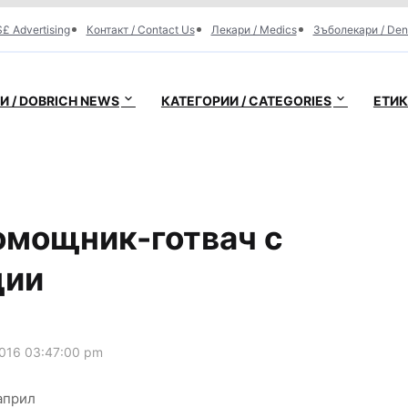
£ Advertising
Контакт / Contact Us
Лекари / Medics
Зъболекари / Den
 / DOBRICH NEWS
КАТЕГОРИИ / CATEGORIES
ЕТИК
омощник-готвач с
ции
016 03:47:00 pm
април