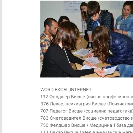
WORD,EXCEL,INTERNET
132 Фелдшер Висше (висше професионален
376 Лекар, психиатрия Висше (Психиатри
707 Педагог Висше (социална педагогика)
783 Счетоводител Висше (счетоводство и
750 Фелдшер Висше / Медицина 1 база да
133 Лекар Висше / Медицина (висше магист