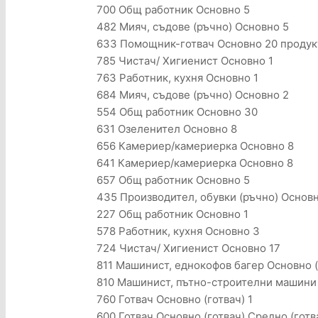
700 Общ работник Основно 5
482 Мияч, съдове (ръчно) Основно 5
633 Помощник-готвач Основно 20 продук
785 Чистач/ Хигиенист Основно 1
763 Работник, кухня Основно 1
684 Мияч, съдове (ръчно) Основно 2
554 Общ работник Основно 30
631 Озеленител Основно 8
656 Камериер/камериерка Основно 8
641 Камериер/камериерка Основно 8
657 Общ работник Основно 5
435 Производител, обувки (ръчно) Основ
227 Общ работник Основно 1
578 Работник, кухня Основно 3
724 Чистач/ Хигиенист Основно 17
811 Машинист, еднокофов багер Основно 
810 Машинист, пътно-строителни машини 
760 Готвач Основно (готвач) 1
600 Готвач Основно (готвач),Средно (готв