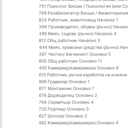
751 Психолог Висше / Психология (или Со
749 Рехабилитатор Висше / Физиотерапия 
824 Работник, животновъд Начално 1
394 Производител, обувки (ръчно) Начал
396 Мияч, съдове (ръчно) Начално 4
812 Общ работник Начално 3
444 Мияч, превозни средства (ръчно) На
397 Чистач/ Хигиенист Основно 5
605 Общ работник Основно 11
400 Камериер/камериерка Основно 6
615 Работник, ръчна изработка на кожени
806 Градинар Основно 1
677 Монтажник Основно 1
678 Дърводелец Основно 2
764 Сервитьор Основно 4
720 Портиер Основно 3
627 Шлосер Основно 2
562 Камериер/камериерка Основно 4