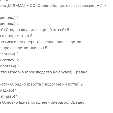
ане ,МИГ-МАГ - СО),Средно (ел.дъгово заваряване ,МИГ-
иер/ка) 5
риер/ка) 4
ч"),Средно (квалификация "готвач") 8
ч е предимство) 3
но (машинен оператор шевно производство
 производство -шивач) 5
готвач) 2
 готвач) 2
 готвач) 2
тво Основно (производство на обувки),Средно
отли),Средно (работа с водогрейни котли) 2
ладкар) 1
апицер) 1
а Основно (шивач,машинен оператор),Средно