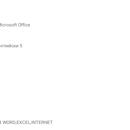
crosoft Office
нглийски 5
 4 WORD,EXCEL,INTERNET