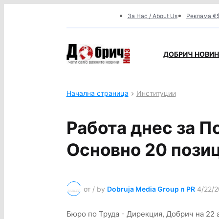
За Нас / About Us
Реклама €$
ДОБРИЧ НОВИНИ
Начална страница
Институции
Работа днес за П
Основно 20 пози
от / by
Dobruja Media Group n PR
4/22/2
Бюро по Труда - Дирекция, Добрич на 22 