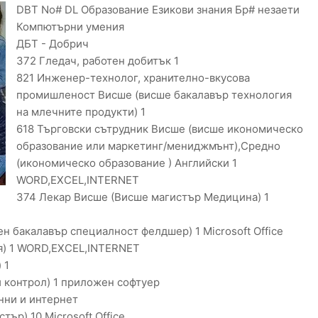
DBT No# DL Образование Езикови знания Бр# незаети
Компютърни умения
ДБТ - Добрич
372 Гледач, работен добитък 1
821 Инженер-технолог, хранително-вкусова
промишленост Висше (висше бакалавър технология
на млечните продукти) 1
618 Търговски сътрудник Висше (висше икономическо
образование или маркетинг/мениджмънт),Средно
(икономическо образование ) Английски 1
WORD,EXCEL,INTERNET
374 Лекар Висше (Висше магистър Медицина) 1
 бакалавър специалност фелдшер) 1 Microsoft Office
я) 1 WORD,EXCEL,INTERNET
 1
 контрол) 1 приложен софтуер
нни и интернет
ър) 10 Microsoft Office