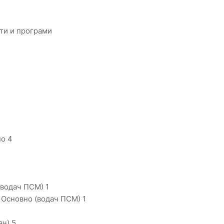
ти и програми
но 4
(водач ПСМ) 1
Основно (водач ПСМ) 1
ач) 5