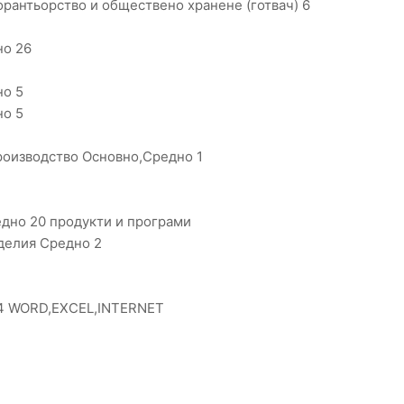
орантьорство и обществено хранене (готвач) 6
1
но 26
но 5
но 5
оизводство Основно,Средно 1
дно 20 продукти и програми
зделия Средно 2
 4 WORD,EXCEL,INTERNET