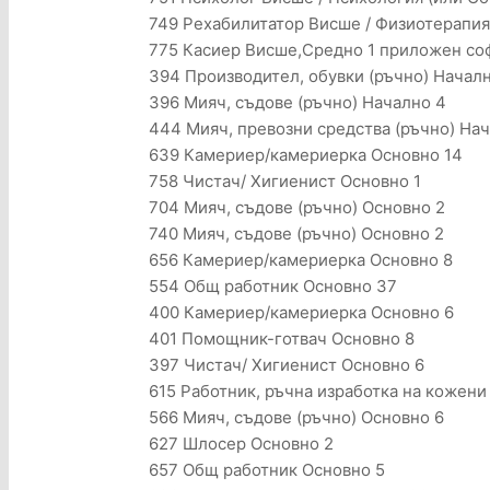
749 Рехабилитатор Висше / Физиотерапия 
775 Касиер Висше,Средно 1 приложен со
394 Производител, обувки (ръчно) Началн
396 Мияч, съдове (ръчно) Начално 4
444 Мияч, превозни средства (ръчно) На
639 Камериер/камериерка Основно 14
758 Чистач/ Хигиенист Основно 1
704 Мияч, съдове (ръчно) Основно 2
740 Мияч, съдове (ръчно) Основно 2
656 Камериер/камериерка Основно 8
554 Общ работник Основно 37
400 Камериер/камериерка Основно 6
401 Помощник-готвач Основно 8
397 Чистач/ Хигиенист Основно 6
615 Работник, ръчна изработка на кожени
566 Мияч, съдове (ръчно) Основно 6
627 Шлосер Основно 2
657 Общ работник Основно 5