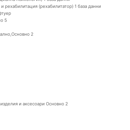
и рехабилитация (рехабилитатор) 1 база данни
фтуер
о 5
чално,Основно 2
 изделия и аксесоари Основно 2