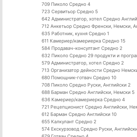
709 Пиколо Средно 4
723 Сервитьор Средно 5
642 Администратор, хотел Средно Англий
712 Анкетьор Средно Френски, Немски, А
635 Работник, кухня Средно 1
611 Камериер/камериерка Средно 15
584 Продавач-консултант Средно 2
632 Пиколо Средно 29 продукти и прогр
579 Администратор, хотел Средно 2
713 Организатор дейности Средно Немски
680 Помощник-готвач Средно 10
708 Пиколо Средно Руски, Английски 2
688 Барман Средно Английски, Немски 5
636 Камериер/камериерка Средно 4
721 Рецепционист Средно Английски, Нем
612 Барман Средно Английски 10
655 Калкулант Средно 2
574 Екскурзовод Средно Руски, Английски
679 Готвач Средно 4