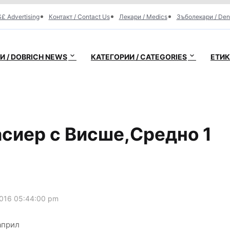
£ Advertising
Контакт / Contact Us
Лекари / Medics
Зъболекари / Den
 / DOBRICH NEWS
КАТЕГОРИИ / CATEGORIES
ЕТИК
асиер с Висше,Средно 1
016 05:44:00 pm
април