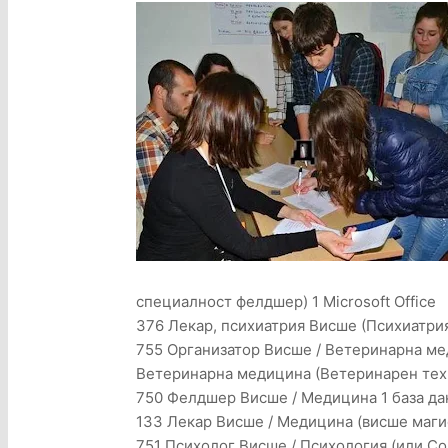
специалност фелдшер) 1 Microsoft Office
376 Лекар, психиатрия Висше (Психиатри
755 Организатор Висше / Ветеринарна ме
Ветеринарна медицина (Ветеринарен тех
750 Фелдшер Висше / Медицина 1 база да
133 Лекар Висше / Медицина (висше магист
751 Психолог Висше / Психология (или Со