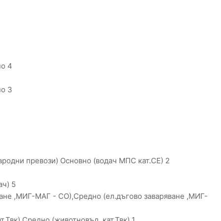
но 4
но 3
родни превози) Основно (водач МПС кат.СЕ) 2
ач) 5
ане ,МИГ-МАГ - СО),Средно (ел.дъгово заваряване ,МИГ-
.Твк),Средно (животновъд ,кат.Твк) 1