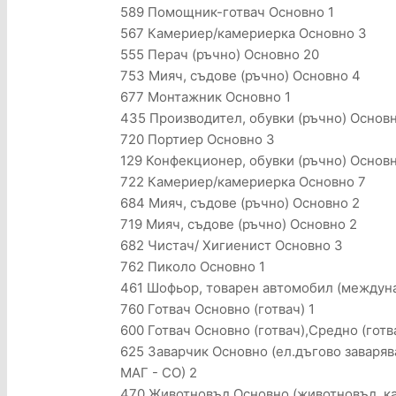
589 Помощник-готвач Основно 1
567 Камериер/камериерка Основно 3
555 Перач (ръчно) Основно 20
753 Мияч, съдове (ръчно) Основно 4
677 Монтажник Основно 1
435 Производител, обувки (ръчно) Основ
720 Портиер Основно 3
129 Конфекционер, обувки (ръчно) Основ
722 Камериер/камериерка Основно 7
684 Мияч, съдове (ръчно) Основно 2
719 Мияч, съдове (ръчно) Основно 2
682 Чистач/ Хигиенист Основно 3
762 Пиколо Основно 1
461 Шофьор, товарен автомобил (междуна
760 Готвач Основно (готвач) 1
600 Готвач Основно (готвач),Средно (готв
625 Заварчик Основно (ел.дъгово заваряв
МАГ - СО) 2
470 Животновъд Основно (животновъд ,кат