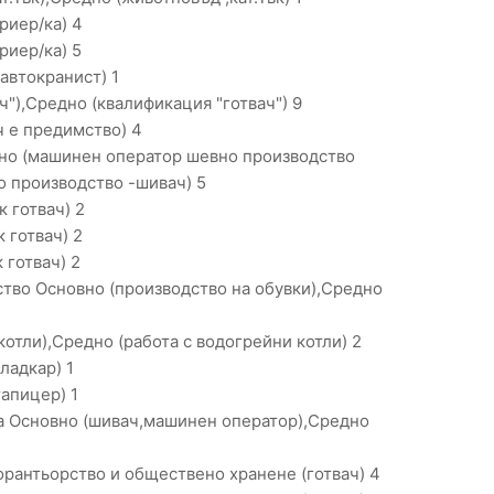
риер/ка) 4
иер/ка) 5
автокранист) 1
ч"),Средно (квалификация "готвач") 9
ч е предимство) 4
но (машинен оператор шевно производство
 производство -шивач) 5
 готвач) 2
 готвач) 2
готвач) 2
тво Основно (производство на обувки),Средно
отли),Средно (работа с водогрейни котли) 2
ладкар) 1
апицер) 1
а Основно (шивач,машинен оператор),Средно
орантьорство и обществено хранене (готвач) 4