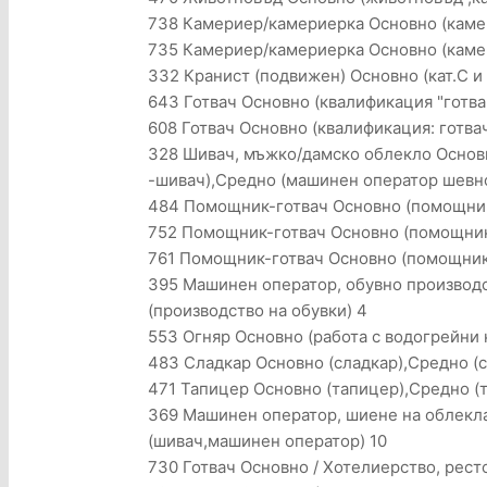
738 Камериер/камериерка Основно (каме
735 Камериер/камериерка Основно (камер
332 Кранист (подвижен) Основно (кат.С и 
643 Готвач Основно (квалификация "готва
608 Готвач Основно (квалификация: готва
328 Шивач, мъжко/дамско облекло Основ
-шивач),Средно (машинен оператор шевно
484 Помощник-готвач Основно (помощник
752 Помощник-готвач Основно (помощник
761 Помощник-готвач Основно (помощник 
395 Машинен оператор, обувно производс
(производство на обувки) 4
553 Огняр Основно (работа с водогрейни к
483 Сладкар Основно (сладкар),Средно (с
471 Тапицер Основно (тапицер),Средно (т
369 Машинен оператор, шиене на облекл
(шивач,машинен оператор) 10
730 Готвач Основно / Хотелиерство, рест