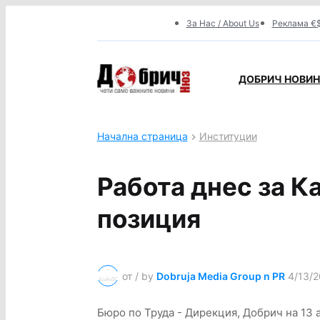
За Нас / About Us
Реклама €$
ДОБРИЧ НОВИНИ
Начална страница
Институции
Работа днес за К
позиция
от / by
Dobruja Media Group n PR
4/13/2
Бюро по Труда - Дирекция, Добрич на 13 