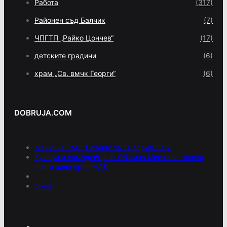
Работа
(317)
Районен съд Балчик
(7)
ЧПГТП „Райко Цончев“
(17)
детските градини
(6)
храм „Св. вмчк Георги“
(6)
DOBRUJA.COM
Меню на РМС Титаник за 11 април 1912
Кукери и самодейци от Община Мирково гониха
злите сили пред НДК
press