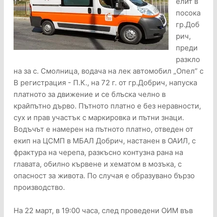
елит в
посока
гр.Доб
рич,
преди
разкло
на за с. Смолница, водача на лек автомобил „Опел” с
В регистрация - П.К., на 72 г. от гр.Добрич, напуска
платното за движение и се блъска челно в
крайпътно дърво. Пътното платно е без неравности,
сух и прав участък с маркировка и пътни знаци.
Водъчът е намерен на пътното платно, отведен от
екип на ЦСМП в МБАЛ Добрич, настанен в ОАИЛ, с
фрактура на черепа, разкъсно контузна рана на
главата, обилно кървене и хематом в мозъка, с
опасност за живота. По случая е образувано бързо
производство.
На 22 март, в 19:00 часа, след проведени ОИМ във