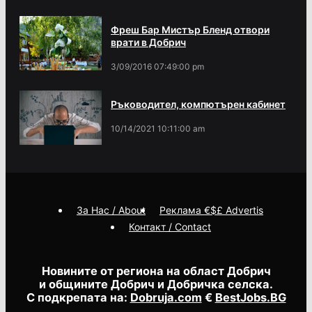
Фреш Бар Мистър Бленд отвори
врати в Добрич
3/09/2016 07:49:00 pm
Ръководител, компютърен кабинет
10/14/2021 10:11:00 am
За Нас / About
Реклама €$£ Advertis
Контакт / Contact
Новините от региона на област Добрич
и общините Добрич и Добричка селска.
С подкрепата на:
Dobruja.com
€
BestJobs.BG