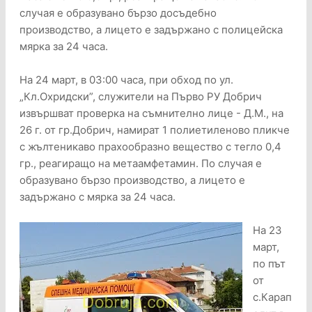
случая е образувано бързо досъдебно
производство, а лицето е задържано с полицейска
мярка за 24 часа.
На 24 март, в 03:00 часа, при обход по ул.
„Кл.Охридски”, служители на Първо РУ Добрич
извършват проверка на съмнително лице - Д.М., на
26 г. от гр.Добрич, намират 1 полиетиленово пликче
с жълтеникаво прахообразно вещество с тегло 0,4
гр., реагиращо на метаамфетамин. По случая е
образувано бързо производство, а лицето е
задържано с мярка за 24 часа.
На 23
март,
по път
от
с.Карап