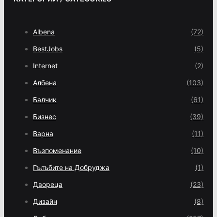
Albena
(72)
BestJobs
(5)
Internet
(2)
Албена
(103)
Балчик
(61)
Бизнес
(39)
Варна
(11)
Възпоменание
(10)
Гълъбите на Добруджа
(1)
Двореца
(23)
Дизайн
(8)