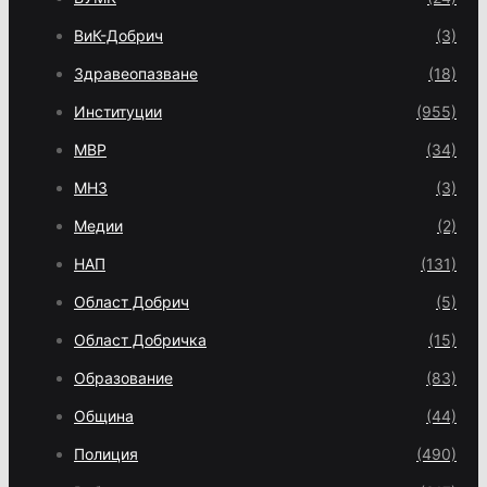
ВиК-Добрич
(3)
Здравеопазване
(18)
Институции
(955)
МВР
(34)
МНЗ
(3)
Медии
(2)
НАП
(131)
Област Добрич
(5)
Област Добричка
(15)
Образование
(83)
Община
(44)
Полиция
(490)