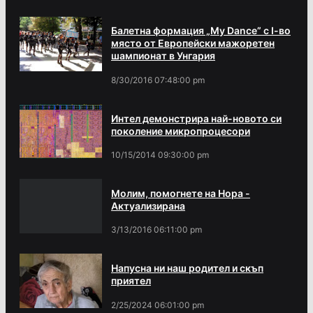
Балетна формация „My Dance” с І-во
място от Европейски мажоретен
шампионат в Унгария
8/30/2016 07:48:00 pm
Интел демонстрира най-новото си
поколение микропроцесори
10/15/2014 09:30:00 pm
Молим, помогнете на Нора -
Актуализирана
3/13/2016 06:11:00 pm
Напусна ни наш родител и скъп
приятел
2/25/2024 06:01:00 pm