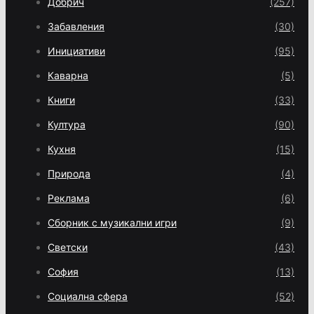
Добрич
(257)
Забавления
(30)
Инициативи
(95)
Каварна
(5)
Книги
(33)
Култура
(90)
Кухня
(15)
Природа
(4)
Реклама
(6)
Сборник с музикални игри
(9)
Светски
(43)
София
(13)
Социална сфера
(52)