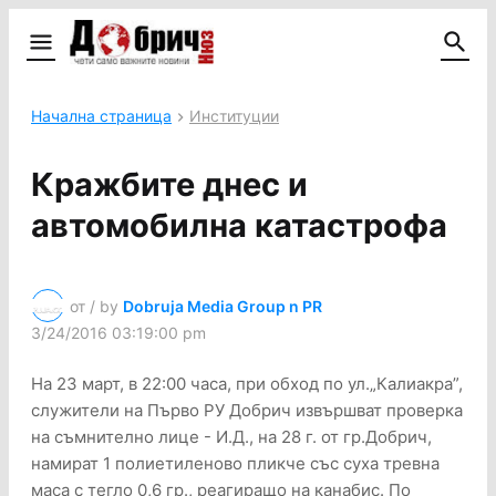
Начална страница
Институции
Кражбите днес и
автомобилна катастрофа
от / by
Dobruja Media Group n PR
3/24/2016 03:19:00 pm
На 23 март, в 22:00 часа, при обход по ул.„Калиакра”,
служители на Първо РУ Добрич извършват проверка
на съмнително лице - И.Д., на 28 г. от гр.Добрич,
намират 1 полиетиленово пликче със суха тревна
маса с тегло 0,6 гр., реагиращо на канабис. По