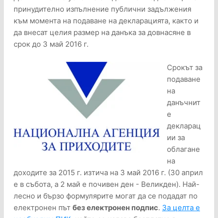
принудително изпълнение публични задължения
към момента на подаване на декларацията, както и
да внесат целия размер на данъка за довнасяне в
срок до 3 май 2016 г.
Срокът за
подаване
на
данъчнит
е
декларац
ии за
облагане
на
доходите за 2015 г. изтича на 3 май 2016 г. (30 април
е в събота, а 2 май е почивен ден - Великден). Най-
лесно и бързо формулярите могат да се подадат по
електронен път
без електронен подпис
.
За целта е