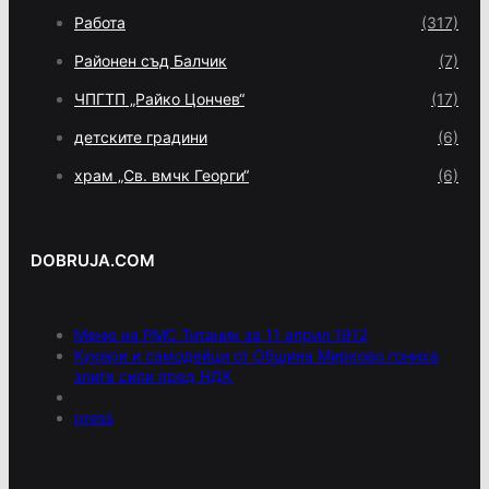
Работа
(317)
Районен съд Балчик
(7)
ЧПГТП „Райко Цончев“
(17)
детските градини
(6)
храм „Св. вмчк Георги“
(6)
DOBRUJA.COM
Меню на РМС Титаник за 11 април 1912
Кукери и самодейци от Община Мирково гониха
злите сили пред НДК
press