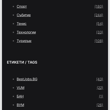
Спорт
(180)
Събитие
(244)
Тенис
(54)
Технологии
(33)
Туризъм
(108)
ЕТИКЕТИ / TAGS
BestJobs.BG
(43)
VUM
(22)
БАН
(1)
ВУМ
(26)