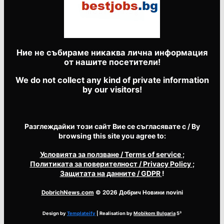
Ние не събираме никаква лична информация
от нашите посетители!
We do not collect any kind of private information
by our visitors!
Разглеждайки този сайт Вие се съгласявате с / By
browsing this site you agree to:
Условията за ползване
/ Terms of service
;
Политиката за поверителност
/ Privacy Policy
;
Защитата на данните
/ GDPR
!
DobrichNews.com
© 2026 Добрич Новини novini
Design by
Templateify
| Realisation by
Mobikom Bulgaria
5³