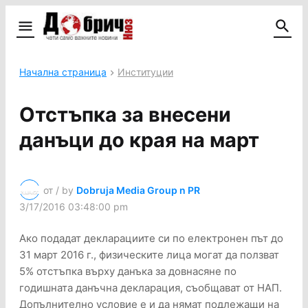
Начална страница
Институции
Отстъпка за внесени
данъци до края на март
от / by
Dobruja Media Group n PR
3/17/2016 03:48:00 pm
Ако подадат декларациите си по електронен път до
31 март 2016 г., физическите лица могат да ползват
5% отстъпка върху данъка за довнасяне по
годишната данъчна декларация, съобщават от НАП.
Допълнително условие е и да нямат подлежащи на