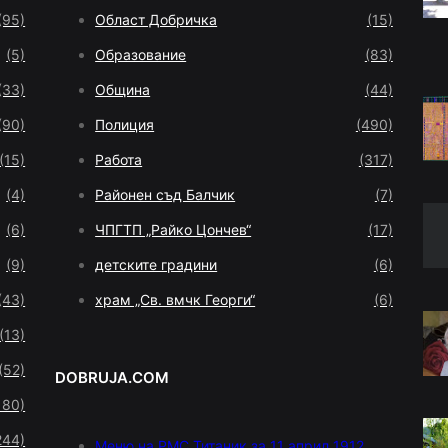
(95)
Област Добричка
(15)
(5)
Образование
(83)
(33)
Община
(44)
(90)
Полиция
(490)
(15)
Работа
(317)
(4)
Районен съд Балчик
(7)
(6)
ЧПГТП „Райко Цончев“
(17)
(9)
детските градини
(6)
(43)
храм „Св. вмчк Георги“
(6)
(13)
(52)
DOBRUJA.COM
180)
244)
Меню на РМС Титаник за 11 април 1912