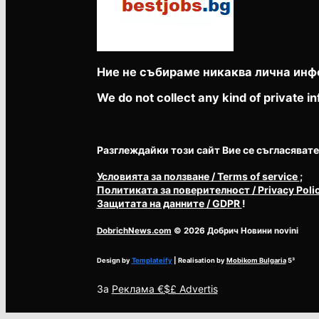
Ние не събираме никаква лична инф
We do not collect any kind of private in
Разглеждайки този сайт Вие се съгласявате с 
Условията за ползване
/ Terms of service
;
Политиката за поверителност
/ Privacy Poli
Защитата на данните
/ GDPR
!
DobrichNews.com
© 2026 Добрич Новини novini
Design by
Templateify
| Realisation by
Mobikom Bulgaria
5³
За
Реклама €$£ Advertis