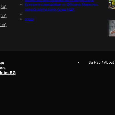
Кукери и самодейци от Община Мирково
(54)
гониха злите сили пред НДК
(33)
press
108)
За Нас / About
ич
ка.
Jobs.BG