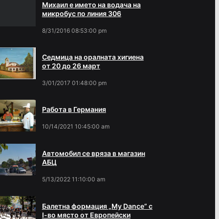
Михаил е името на водача на
микробус по линия 306
8/31/2016 08:53:00 pm
Седмица на оралната хигиена
от 20 до 26 март
3/01/2017 01:48:00 pm
Работа в Германия
10/14/2021 10:45:00 am
Автомобил се вряза в магазин
АБЦ
5/13/2022 11:10:00 am
Балетна формация „My Dance” с
І-во място от Европейски