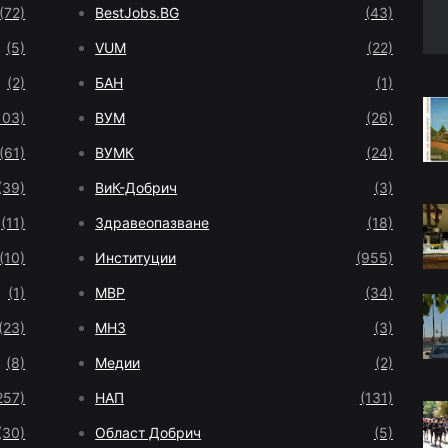
(72)
BestJobs.BG
(43)
(5)
VUM
(22)
(2)
БАН
(1)
103)
ВУМ
(26)
(61)
ВУМК
(24)
(39)
ВиК-Добрич
(3)
(11)
Здравеопазване
(18)
(10)
Институции
(955)
(1)
МВР
(34)
(23)
МНЗ
(3)
(8)
Медии
(2)
257)
НАП
(131)
(30)
Област Добрич
(5)