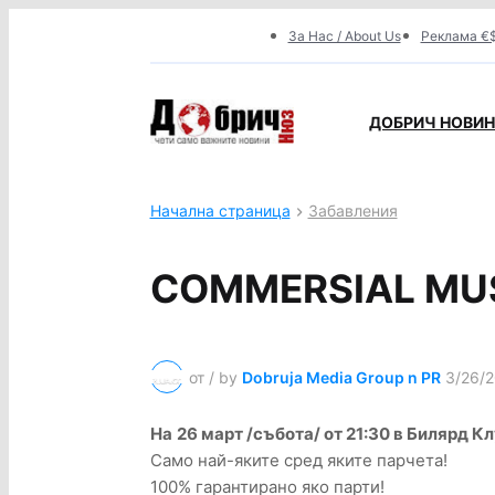
За Нас / About Us
Реклама €$
ДОБРИЧ НОВИНИ
Начална страница
Забавления
COMMERSIAL MU
от / by
Dobruja Media Group n PR
3/26/
На
26 март /събота/ от 21:30 в Билярд К
Само най-яките сред яките парчета!
100% гарантирано яко парти!