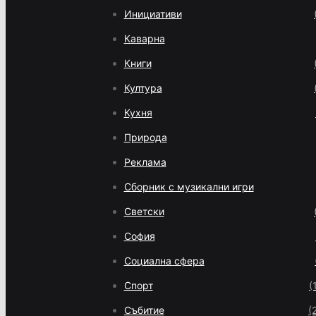
Инициативи
Каварна
Книги
Култура
Кухня
Природа
Реклама
Сборник с музикални игри
Светски
София
Социална сфера
Спорт
(
Събитие
(