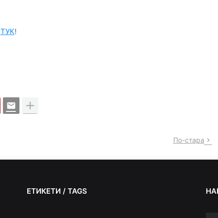
е
ТУК
!
По-стара
ЕТИКЕТИ / TAGS
НА