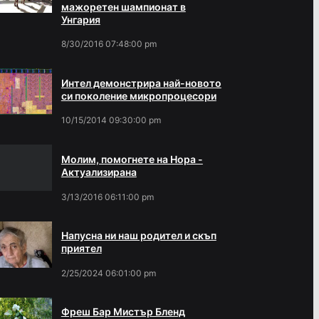
мажоретен шампионат в
Унгария
8/30/2016 07:48:00 pm
Интел демонстрира най-новото
си поколение микропроцесори
10/15/2014 09:30:00 pm
Молим, помогнете на Нора -
Актуализирана
3/13/2016 06:11:00 pm
Напусна ни наш родител и скъп
приятел
2/25/2024 06:01:00 pm
Фреш Бар Мистър Бленд