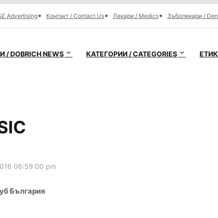
£ Advertising
Контакт / Contact Us
Лекари / Medics
Зъболекари / Den
 / DOBRICH NEWS
КАТЕГОРИИ / CATEGORIES
ЕТИК
SIC
2016 06:59:00 pm
луб България