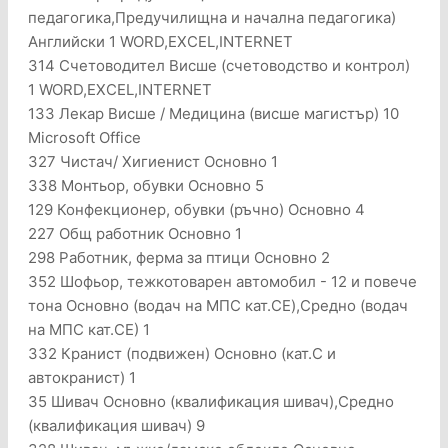
педагогика,Предучилищна и начална педагогика)
Английски 1 WORD,EXCEL,INTERNET
314 Счетоводител Висше (счетоводство и контрол)
1 WORD,EXCEL,INTERNET
133 Лекар Висше / Медицина (висше магистър) 10
Microsoft Office
327 Чистач/ Хигиенист Основно 1
338 Монтьор, обувки Основно 5
129 Конфекционер, обувки (ръчно) Основно 4
227 Общ работник Основно 1
298 Работник, ферма за птици Основно 2
352 Шофьор, тежкотоварен автомобил - 12 и повече
тона Основно (водач на МПС кат.CE),Средно (водач
на МПС кат.CE) 1
332 Кранист (подвижен) Основно (кат.С и
автокранист) 1
35 Шивач Основно (квалификация шивач),Средно
(квалификация шивач) 9