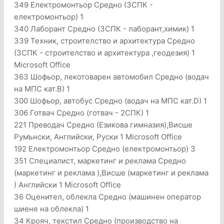
349 Електромонтьор Средно (3СПК -
електромонтьор) 1
340 Лаборант Средно (3СПК - лаборант,химик) 1
339 Техник, строителство и архитектура Средно
(3СПК - строителство и архитектура ,геодезия) 1
Microsoft Office
363 Шофьор, лекотоварен автомобил Средно (водач
на МПС кат.B) 1
300 Шофьор, автобус Средно (водач на МПС кат.D) 1
306 Готвач Средно (готвач - 2СПК) 1
221 Преводач Средно (Езикова гимназия),Висше
Румънски, Английски, Руски 1 Microsoft Office
192 Електромонтьор Средно (електромонтьор) 3
351 Специалист, маркетинг и реклама Средно
(маркетинг и реклама ),Висше (маркетинг и реклама
) Английски 1 Microsoft Office
36 Оценител, облекла Средно (машинен оператор
шиене на облекла) 1
34 Крояч, текстил Средно (производство на