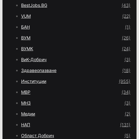
BestJobs.BG
(43)
VUM
(22)
БАН
(1)
ВУМ
(26)
ВУМК
(24)
ВиК-Добрич
(3)
Здравеопазване
(18)
Институции
(955)
МВР
(34)
МНЗ
(3)
Медии
(2)
НАП
(131)
Област Добрич
(5)