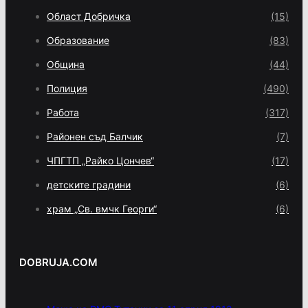
Област Добричка
(15)
Образование
(83)
Община
(44)
Полиция
(490)
Работа
(317)
Районен съд Балчик
(7)
ЧПГТП „Райко Цончев“
(17)
детските градини
(6)
храм „Св. вмчк Георги“
(6)
DOBRUJA.COM