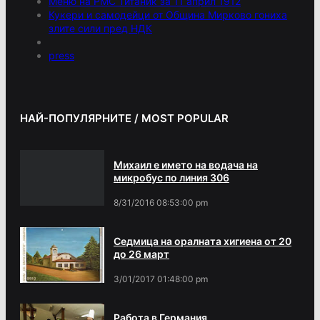
Меню на РМС Титаник за 11 април 1912
Кукери и самодейци от Община Мирково гониха
злите сили пред НДК
press
НАЙ-ПОПУЛЯРНИТЕ / MOST POPULAR
Михаил е името на водача на
микробус по линия 306
8/31/2016 08:53:00 pm
Седмица на оралната хигиена от 20
до 26 март
3/01/2017 01:48:00 pm
Работа в Германия