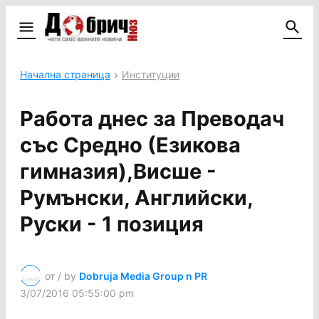
Начална страница
Институции
Работа днес за Преводач
със Средно (Езикова
гимназия),Висше -
Румънски, Английски,
Руски - 1 позиция
от / by
Dobruja Media Group n PR
3/07/2016 05:55:00 pm