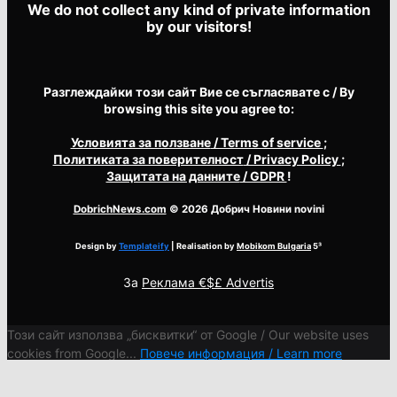
We do not collect any kind of private information
by our visitors!
Разглеждайки този сайт Вие се съгласявате с / By
browsing this site you agree to:
Условията за ползване
/ Terms of service
;
Политиката за поверителност
/ Privacy Policy
;
Защитата на данните
/ GDPR
!
DobrichNews.com
© 2026 Добрич Новини novini
Design by
Templateify
| Realisation by
Mobikom Bulgaria
5³
За
Реклама €$£ Advertis
Този сайт използва „бисквитки“ от Google / Our website uses
cookies from Google...
Повече информация / Learn more
Ok