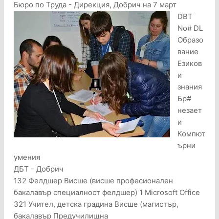
Бюро по Труда - Дирекция, Добрич на 7 март
DBT
No# DL
Образо
вание
Езиков
и
знания
Бр#
незает
и
Компют
ърни
умения
ДБТ - Добрич
132 Фелдшер Висше (висше професионален
бакалавър специалност фелдшер) 1 Microsoft Office
321 Учител, детска градина Висше (магистър,
бакалавър Предучилищна