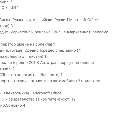
имик) 1
С кат.D) 1
исше Румънски, Английски, Руски 1 Microsoft Office
тьор) 3
дно (маркетинг и реклама ),Висше (маркетинг и реклама
ператор шиене на облекла) 1
ик готвач),Средно (средно специално ) 1
на облекло от текстил) 1
Средно (средно 2СПК Автотранспорт ,специалност
ханик) 1
СПК - технология на облеклото) 1
портна техника,ел. монтьор автомобили) 2 приложен
 електроника) 1 Microsoft Office
.D и свидетелство за компетентност) 12
но,Основно 4