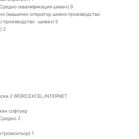
Средно (квалификация шивач) 9
но (машинен оператор шевно производство
 производство -шивач) 5
) 2
йски 2 WORD,EXCEL,INTERNET
жен софтуер
Средно 2
ктромонтьор) 1