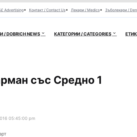
£ Advertising
Контакт / Contact Us
Лекари / Medics
Зъболекари / Den
 / DOBRICH NEWS
КАТЕГОРИИ / CATEGORIES
ЕТИК
арман със Средно 1
2016 05:45:00 pm
арт