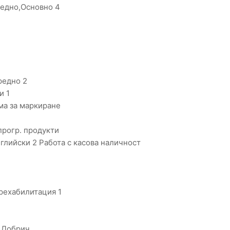
редно,Основно 4
редно 2
и 1
ма за маркиране
прогр. продукти
глийски 2 Работа с касова наличност
рехабилитация 1
 Добрич