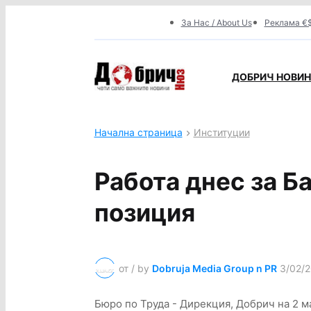
За Нас / About Us
Реклама €$
ДОБРИЧ НОВИНИ
Начална страница
Институции
Работа днес за Б
позиция
от / by
Dobruja Media Group n PR
3/02/
Бюро по Труда - Дирекция, Добрич на 2 м