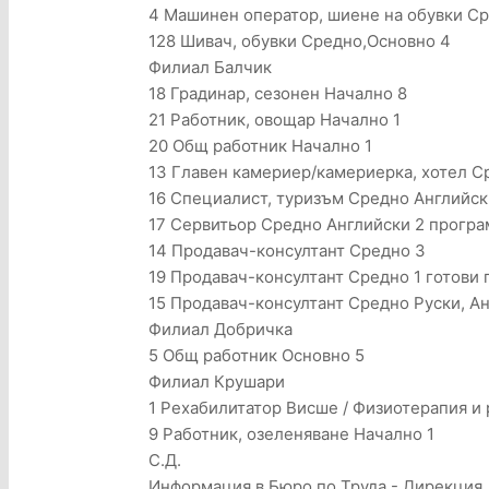
4 Машинен оператор, шиене на обувки С
128 Шивач, обувки Средно,Основно 4
Филиал Балчик
18 Градинар, сезонен Начално 8
21 Работник, овощар Начално 1
20 Общ работник Начално 1
13 Главен камериер/камериерка, хотел С
16 Специалист, туризъм Средно Английск
17 Сервитьор Средно Английски 2 програ
14 Продавач-консултант Средно 3
19 Продавач-консултант Средно 1 готови 
15 Продавач-консултант Средно Руски, Ан
Филиал Добричка
5 Общ работник Основно 5
Филиал Крушари
1 Рехабилитатор Висше / Физиотерапия и 
9 Работник, озеленяване Начално 1
С.Д.
Информация в Бюро по Труда - Дирекция,