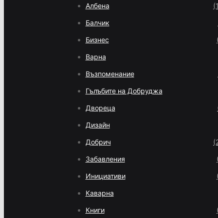
Албена
(
Балчик
Бизнес
Варна
Възпоменание
Гълъбите на Добруджа
Двореца
Дизайн
Добрич
(
Забавления
Инициативи
Каварна
Книги