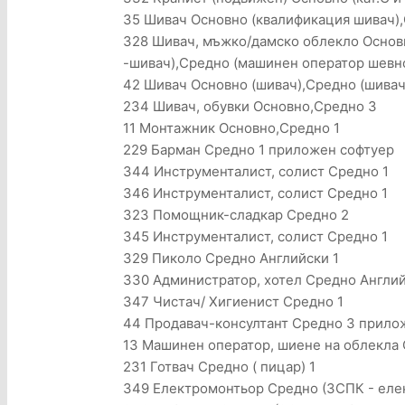
35 Шивач Основно (квалификация шивач),
328 Шивач, мъжко/дамско облекло Основ
-шивач),Средно (машинен оператор шевно
42 Шивач Основно (шивач),Средно (шивач
234 Шивач, обувки Основно,Средно 3
11 Монтажник Основно,Средно 1
229 Барман Средно 1 приложен софтуер
344 Инструменталист, солист Средно 1
346 Инструменталист, солист Средно 1
323 Помощник-сладкар Средно 2
345 Инструменталист, солист Средно 1
329 Пиколо Средно Английски 1
330 Администратор, хотел Средно Англи
347 Чистач/ Хигиенист Средно 1
44 Продавач-консултант Средно 3 прило
13 Машинен оператор, шиене на облекла 
231 Готвач Средно ( пицар) 1
349 Електромонтьор Средно (3СПК - еле