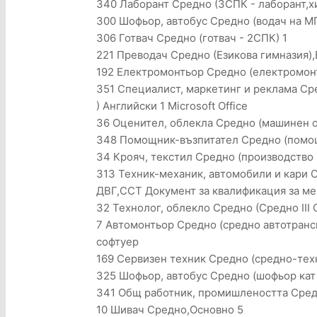
340 Лаборант Средно (3СПК - лаборант,х
300 Шофьор, автобус Средно (водач на МП
306 Готвач Средно (готвач - 2СПК) 1
221 Преводач Средно (Езикова гимназия),В
192 Електромонтьор Средно (електромон
351 Специалист, маркетинг и реклама Сре
) Английски 1 Microsoft Office
36 Оценител, облекла Средно (машинен о
348 Помощник-възпитател Средно (помощн
34 Крояч, текстил Средно (производство 
313 Техник-механик, автомобили и кари 
ДВГ,ССТ Документ за квалификация за ме
32 Технолог, облекло Средно (Средно III 
7 Автомонтьор Средно (средно автотранс
софтуер
169 Сервизен техник Средно (средно-техн.
325 Шофьор, автобус Средно (шофьор кат 
341 Общ работник, промишлеността Сред
10 Шивач Средно,Основно 5