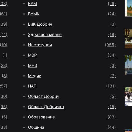
103)
ВУМ
(26)
(61)
ВУМК
(24)
(39)
ВиК-Добрич
(3)
(11)
Здравеопазване
(18)
(10)
Институции
(955)
(1)
МВР
(34)
(23)
МНЗ
(3)
(8)
Медии
(2)
257)
НАП
(131)
(30)
Област Добрич
(5)
(95)
Област Добричка
(15)
(5)
Образование
(83)
(33)
Община
(44)