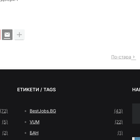
По-стара
ЕТИКЕТИ / TAGS
НА
(72)
BestJobs.BG
(43)
(5)
VUM
(22)
(2)
БАН
(1)