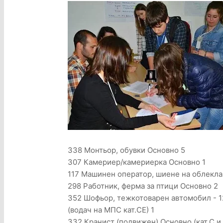
338 Монтьор, обувки Основно 5
307 Камериер/камериерка Основно 1
117 Машинен оператор, шиене на облекла
298 Работник, ферма за птици Основно 2
352 Шофьор, тежкотоварен автомобил - 12
(водач на МПС кат.CE) 1
332 Кранист (подвижен) Основно (кат.С и 