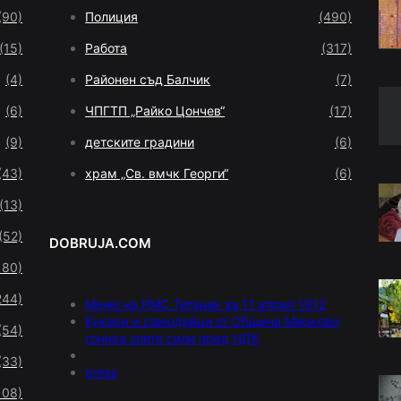
(90)
Полиция
(490)
(15)
Работа
(317)
(4)
Районен съд Балчик
(7)
(6)
ЧПГТП „Райко Цончев“
(17)
(9)
детските градини
(6)
(43)
храм „Св. вмчк Георги“
(6)
(13)
(52)
DOBRUJA.COM
180)
244)
Меню на РМС Титаник за 11 април 1912
Кукери и самодейци от Община Мирково
(54)
гониха злите сили пред НДК
(33)
press
108)