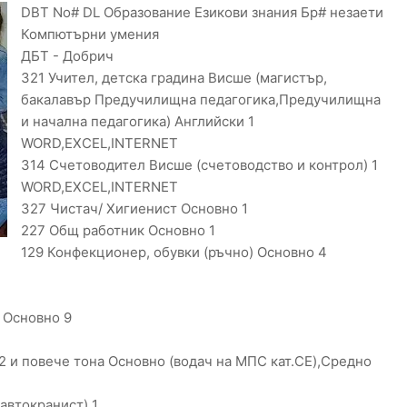
DBT No# DL Образование Езикови знания Бр# незаети
Компютърни умения
ДБТ - Добрич
321 Учител, детска градина Висше (магистър,
бакалавър Предучилищна педагогика,Предучилищна
и начална педагогика) Английски 1
WORD,EXCEL,INTERNET
314 Счетоводител Висше (счетоводство и контрол) 1
WORD,EXCEL,INTERNET
327 Чистач/ Хигиенист Основно 1
227 Общ работник Основно 1
129 Конфекционер, обувки (ръчно) Основно 4
 Основно 9
 и повече тона Основно (водач на МПС кат.CE),Средно
автокранист) 1