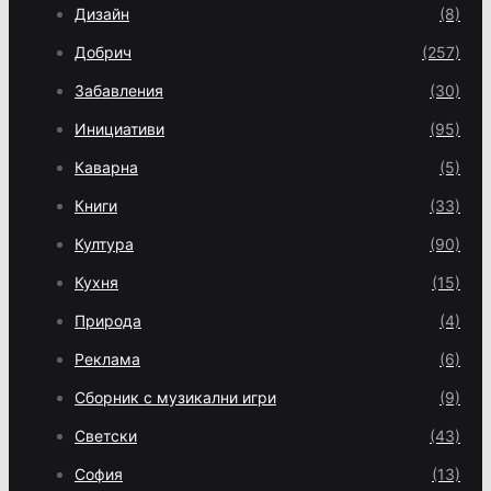
Дизайн
(8)
Добрич
(257)
Забавления
(30)
Инициативи
(95)
Каварна
(5)
Книги
(33)
Култура
(90)
Кухня
(15)
Природа
(4)
Реклама
(6)
Сборник с музикални игри
(9)
Светски
(43)
София
(13)