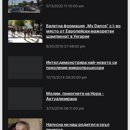
5/13/2022 11:10:00 am
Балетна формация „My Dance” с І-во
място от Европейски мажоретен
шампионат в Унгария
8/30/2016 07:48:00 pm
Интел демонстрира най-новото си
поколение микропроцесори
10/15/2014 09:30:00 pm
Молим, помогнете на Нора -
Актуализирана
3/13/2016 06:11:00 pm
Напусна ни наш родител и скъп
приятел