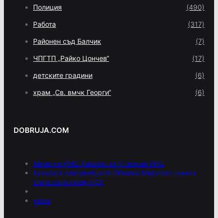
Полиция
(490)
Работа
(317)
Районен съд Балчик
(7)
ЧПГТП „Райко Цончев“
(17)
детските градини
(6)
храм „Св. вмчк Георги“
(6)
DOBRUJA.COM
Меню на РМС Титаник за 11 април 1912
Кукери и самодейци от Община Мирково гониха
злите сили пред НДК
press