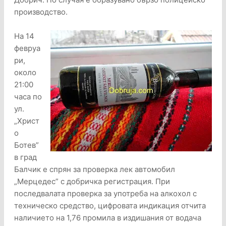
производство.
На 14
февруа
ри,
около
21:00
часа по
ул.
„Христ
о
Ботев”
в град
Балчик е спрян за проверка лек автомобил
„Мерцедес” с добричка регистрация. При
последвалата проверка за употреба на алкохол с
техническо средство, цифровата индикация отчита
наличието на 1,76 промила в издишания от водача