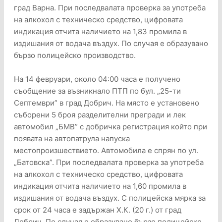
град Варна. При последвалата проверка за употреба
на алкохол с техническо средство, цифровата
индикация отчита наличието на 1,83 промила в
издишания от водача въздух. По случая е образувано
бързо полицейско производство.
На 14 февруари, около 04:00 часа е получено
съобщение за възникнало ПТП по бул. „25-ти
Септември” в град Добрич. На място е установено
съборени 5 броя разделителни прегради и лек
автомобил „БМВ” с добричка регистрация който при
появата на автопатрула напуска
местопроизшествието. Автомобила е спрян по ул.
„Батовска”. При последвалата проверка за употреба
на алкохол с техническо средство, цифровата
индикация отчита наличието на 1,60 промила в
издишания от водача въздух. С полицейска мярка за
срок от 24 часа е задържан Х.К. (20 г.) от град
Добрич. По случая е образувано бързо полицейско