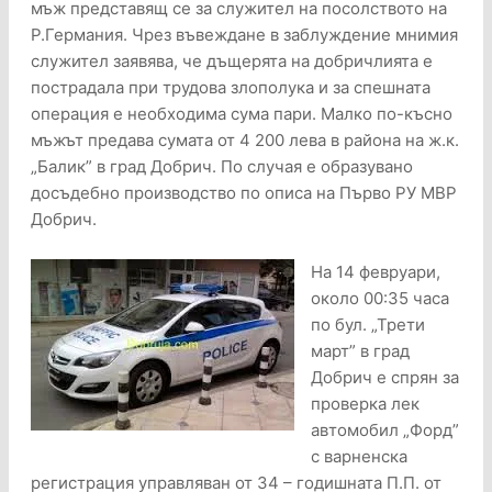
мъж представящ се за служител на посолството на
Р.Германия. Чрез въвеждане в заблуждение мнимия
служител заявява, че дъщерята на добричлията е
пострадала при трудова злополука и за спешната
операция е необходима сума пари. Малко по-късно
мъжът предава сумата от 4 200 лева в района на ж.к.
„Балик” в град Добрич. По случая е образувано
досъдебно производство по описа на Първо РУ МВР
Добрич.
На 14 февруари,
около 00:35 часа
по бул. „Трети
март” в град
Добрич е спрян за
проверка лек
автомобил „Форд”
с варненска
регистрация управляван от 34 – годишната П.П. от