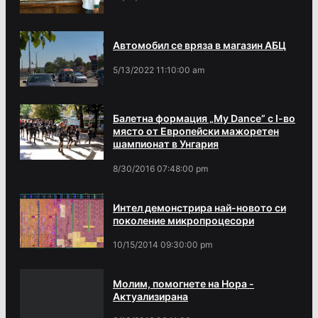
Автомобил се вряза в магазин АБЦ
5/13/2022 11:10:00 am
Балетна формация „My Dance” с І-во
място от Европейски мажоретен
шампионат в Унгария
8/30/2016 07:48:00 pm
Интел демонстрира най-новото си
поколение микропроцесори
10/15/2014 09:30:00 pm
Молим, помогнете на Нора -
Актуализирана