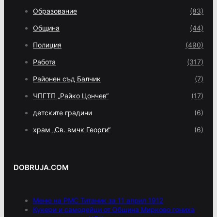
Образование
(83)
Община
(44)
Полиция
(490)
Работа
(317)
Районен съд Балчик
(7)
ЧПГТП „Райко Цончев“
(17)
детските градини
(6)
храм „Св. вмчк Георги“
(6)
DOBRUJA.COM
Меню на РМС Титаник за 11 април 1912
Кукери и самодейци от Община Мирково гониха