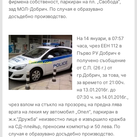
фирмена собственост, паркиран на пл. „Свобода”,
зад МОЛ-Добрич. По случая е образувано
досъдебно производство.
На 14 януари, в 07:57
часа, чрез ЕЕН 112 в
Първо РУ Добрич e
получено съобщение
от С.П. (26 г.) от
гр.Добрич, за това, че
за времето от 21:00ч.
на 13.01.2016г. до
07:30 ч. на 14.01.2016г.,
чрез взлом на стъкло на прозорец на предна лява
врата на лекия му автомобил „Опел”, паркиран в
ж.к.”Дружба” неизвестно лице е извършило кражба
на СД-плейър, преносим компютър и 50 лева. По
случая е образувано досъдебно производство.