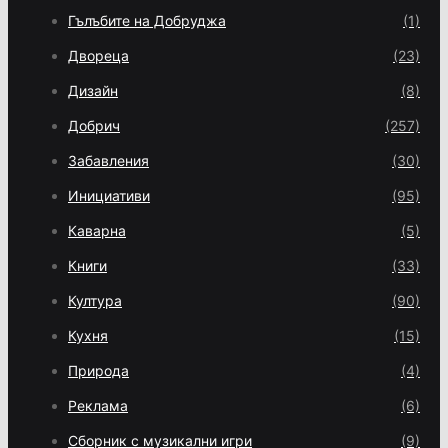
Гълъбите на Добруджа
(1)
Двореца
(23)
Дизайн
(8)
Добрич
(257)
Забавления
(30)
Инициативи
(95)
Каварна
(5)
Книги
(33)
Култура
(90)
Кухня
(15)
Природа
(4)
Реклама
(6)
Сборник с музикални игри
(9)