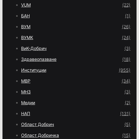
VUM
(22)
БАН
(1)
ВУМ
(26)
ВУМК
(24)
ВиК-Добрич
(3)
Здравеопазване
(18)
Институции
(955)
МВР
(34)
МНЗ
(3)
Медии
(2)
НАП
(131)
Област Добрич
(5)
Област Добричка
(15)