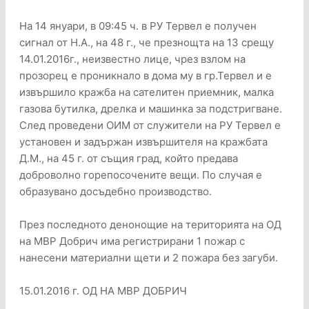
На 14 януари, в 09:45 ч. в РУ Тервел е получен
сигнал от Н.А., на 48 г., че презнощта на 13 срещу
14.01.2016г., неизвестно лице, чрез взлом на
прозорец е проникнало в дома му в гр.Тервел и е
извършило кражба на сателитен приемник, малка
газова бутилка, дрелка и машинка за подстригване.
След проведени ОИМ от служители на РУ Тервел е
установен и задържан извършителя на кражбата
Д.М., на 45 г. от същия град, който предава
доброволно горепосочените вещи. По случая е
образувано досъдебно производство.
През последното денонощие на територията на ОД
на МВР Добрич има регистрирани 1 пожар с
нанесени материални щети и 2 пожара без загуби.
15.01.2016 г. ОД НА МВР ДОБРИЧ