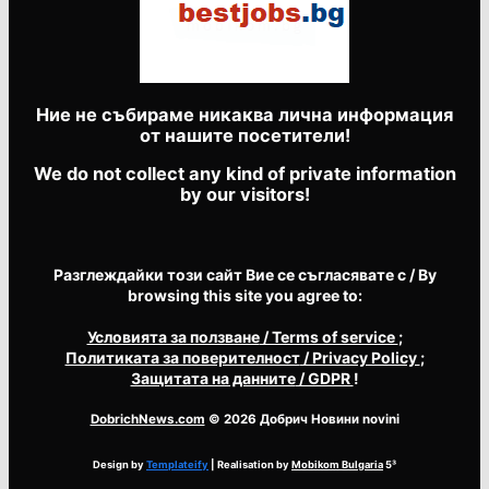
Ние не събираме никаква лична информация
от нашите посетители!
We do not collect any kind of private information
by our visitors!
Разглеждайки този сайт Вие се съгласявате с / By
browsing this site you agree to:
Условията за ползване
/ Terms of service
;
Политиката за поверителност
/ Privacy Policy
;
Защитата на данните
/ GDPR
!
DobrichNews.com
© 2026 Добрич Новини novini
Design by
Templateify
| Realisation by
Mobikom Bulgaria
5³