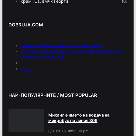
храм „Св. вмчк Георги“
(6)
DOBRUJA.COM
Меню на РМС Титаник за 11 април 1912
Кукери и самодейци от Община Мирково гониха
злите сили пред НДК
press
НАЙ-ПОПУЛЯРНИТЕ / MOST POPULAR
Михаил е името на водача на
микробус по линия 306
8/31/2016 08:53:00 pm