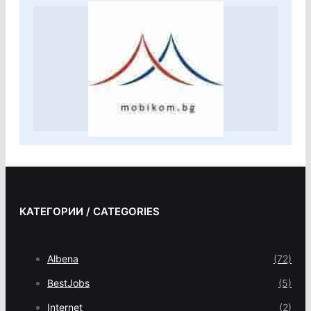
КАТЕГОРИИ / CATEGORIES
Albena
(72)
BestJobs
(5)
Internet
(2)