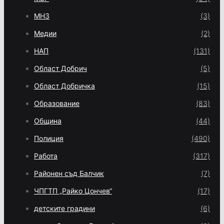
МНЗ
(3)
Медии
(2)
НАП
(131)
Област Добрич
(5)
Област Добричка
(15)
Образование
(83)
Община
(44)
Полиция
(490)
Работа
(317)
Районен съд Балчик
(7)
ЧПГТП „Райко Цончев“
(17)
детските градини
(6)