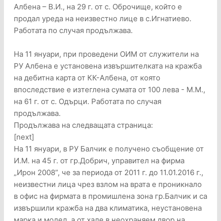
Албена – В.И., на 29 г. от с. Оброчище, който е
продал уреда на неизвестно лице в с.Игнатиево.
Работата по случая продължава.
На 11 януари, при проведени ОИМ от служители на
РУ Албена е установена извършителката на кражба
на дебитна карта от КК-Албена, от която
впоследствие е изтеглена сумата от 100 лева - М.М.,
на 61 г. от с. Одърци. Работата по случая
продължава.
Продължава на следващата страница:
[next]
На 11 януари, в РУ Балчик е получено съобщение от
И.М. на 45 г. от гр.Добрич, управител на фирма
„Ирон 2008”, че за периода от 2011 г. до 11.01.2016 г.,
неизвестни лица чрез взлом на врата е проникнало
в офис на фирмата в промишлена зона гр.Балчик и са
извършили кражба на два климатика, неустановена
марка и модел, а от хале в неохраняем двор на