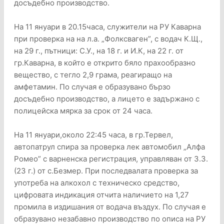
досъдебно производство.
На 11 януари в 20.15часа, служители на РУ Каварна
при проверка на на л.а. „Фолксваген”, с водач К.Щ.,
на 29 г., пътници: С.У., на 18 г. и И.К, на 22 г. от
гр.Каварна, в който е открито бяло прахообразно
вещество, с тегло 2,9 грама, реагиращо на
амфетамин. По случая е образувано бързо
досъдебно производство, а лицето е задържано с
полицейска мярка за срок от 24 часа.
На 11 януари,около 22:45 часа, в гр.Тервел,
автопатрул спира за проверка лек автомобил „Алфа
Ромео” с варненска регистрация, управляван от З.З.
(23 г.) от с.Безмер. При последвалата проверка за
употреба на алкохол с техническо средство,
цифровата индикация отчита наличието на 1,27
промила в издишания от водача въздух. По случая е
образувано незабавно производство по описа на РУ