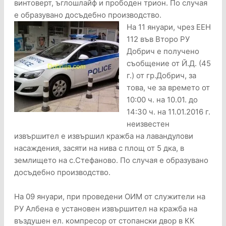
винтоверт, ъглошлайф и прободен трион. По случая
е образувано досъдебно производство.
На 11 януари, чрез ЕЕН
112 във Второ РУ
Добрич e получено
съобщение от Й.Д. (45
г.) от гр.Добрич, за
това, че за времето от
10:00 ч. на 10.01. до
14:30 ч. на 11.01.2016 г.
неизвестен
извършител е извършил кражба на лавандулови
насаждения, засяти на нива с площ от 5 дка, в
землището на с.Стефаново. По случая е образувано
досъдебно производство.
На 09 януари, при проведени ОИМ от служители на
РУ Албена е установен извършител на кражба на
въздушен ел. компресор от стопански двор в КК