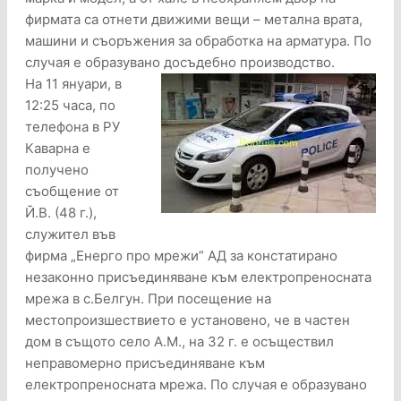
фирмата са отнети движими вещи – метална врата,
машини и съоръжения за обработка на арматура. По
случая е образувано досъдебно производство.
На 11 януари, в
12:25 часа, по
телефона в РУ
Каварна е
получено
съобщение от
Й.В. (48 г.),
служител във
фирма „Енерго про мрежи” АД за констатирано
незаконно присъединяване към електропреносната
мрежа в с.Белгун. При посещение на
местопроизшествието е установено, че в частен
дом в същото село А.М., на 32 г. е осъществил
неправомерно присъединяване към
електропреносната мрежа. По случая е образувано