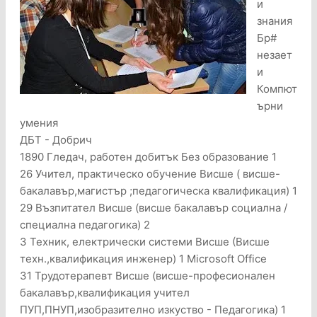
и
знания
Бр#
незает
и
Компют
ърни
умения
ДБТ - Добрич
1890 Гледач, работен добитък Без образование 1
26 Учител, практическо обучение Висше ( висше-
бакалавър,магистър ;педагогическа квалификация) 1
29 Възпитател Висше (висше бакалавър социална /
специална педагогика) 2
3 Техник, електрически системи Висше (Висше
техн.,квалификация инженер) 1 Microsoft Office
31 Трудотерапевт Висше (висше-професионален
бакалавър,квалификация учител
ПУП,ПНУП,изобразително изкуство - Педагогика) 1