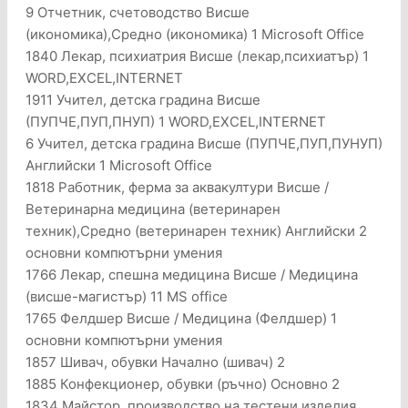
9 Отчетник, счетоводство Висше
(икономика),Средно (икономика) 1 Microsoft Office
1840 Лекар, психиатрия Висше (лекар,психиатър) 1
WORD,EXCEL,INTERNET
1911 Учител, детска градина Висше
(ПУПЧЕ,ПУП,ПНУП) 1 WORD,EXCEL,INTERNET
6 Учител, детска градина Висше (ПУПЧЕ,ПУП,ПУНУП)
Английски 1 Microsoft Office
1818 Работник, ферма за аквакултури Висше /
Ветеринарна медицина (ветеринарен
техник),Средно (ветеринарен техник) Английски 2
основни компютърни умения
1766 Лекар, спешна медицина Висше / Медицина
(висше-магистър) 11 МS office
1765 Фелдшер Висше / Медицина (Фелдшер) 1
основни компютърни умения
1857 Шивач, обувки Начално (шивач) 2
1885 Конфекционер, обувки (ръчно) Основно 2
1834 Майстор, производство на тестени изделия