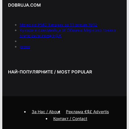
DOBRUJA.COM
Меню на РМС Титаник за 11 април 1912
Кукери и самодейци от Община Мирково гониха
злите сили пред НДК
press
НАЙ-ПОПУЛЯРНИТЕ / MOST POPULAR
За Нас / About
Реклама €$£ Advertis
Контакт / Contact