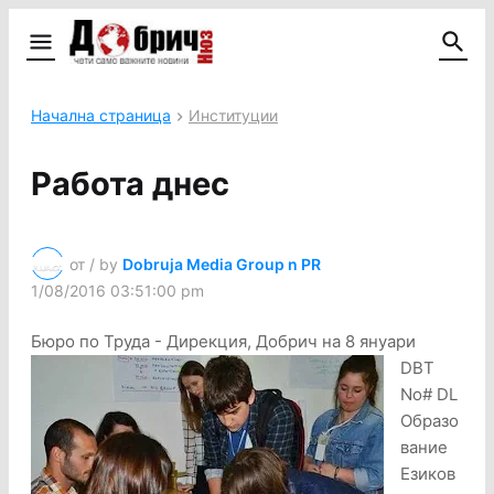
Начална страница
Институции
Работа днес
от / by
Dobruja Media Group n PR
1/08/2016 03:51:00 pm
Бюро по Труда - Дирекция, Добрич на 8 януари
DBT
No# DL
Образо
вание
Езиков