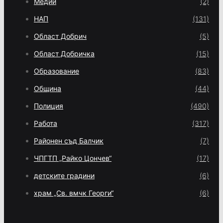
Медии
(2)
НАП
(131)
Област Добрич
(5)
Област Добричка
(15)
Образование
(83)
Община
(44)
Полиция
(490)
Работа
(317)
Районен съд Балчик
(7)
ЧПГТП „Райко Цончев“
(17)
детските градини
(6)
храм „Св. вмчк Георги“
(6)