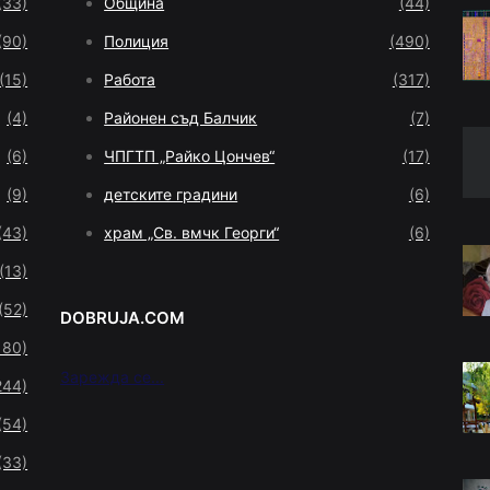
(33)
Община
(44)
(90)
Полиция
(490)
(15)
Работа
(317)
(4)
Районен съд Балчик
(7)
(6)
ЧПГТП „Райко Цончев“
(17)
(9)
детските градини
(6)
(43)
храм „Св. вмчк Георги“
(6)
(13)
(52)
DOBRUJA.COM
180)
Зарежда се...
244)
(54)
(33)