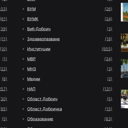
103)
ВУМ
(26)
(61)
ВУМК
(24)
(39)
ВиК-Добрич
(3)
(11)
Здравеопазване
(18)
(10)
Институции
(955)
(1)
МВР
(34)
(23)
МНЗ
(3)
(8)
Медии
(2)
257)
НАП
(131)
(30)
Област Добрич
(5)
(95)
Област Добричка
(15)
(5)
Образование
(83)