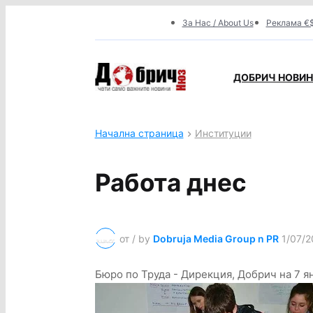
За Нас / About Us
Реклама €$
ДОБРИЧ НОВИНИ
Начална страница
Институции
Работа днес
от / by
Dobruja Media Group n PR
1/07/2
Бюро по Труда - Дирекция, Добрич на 7 я