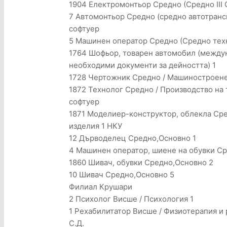
1904 Електромонтьор Средно (Средно III С
7 Автомонтьор Средно (средно автотранс
софтуер
5 Машинен оператор Средно (Средно техн
1764 Шофьор, товарен автомобил (между
необходими документи за дейността) 1
1728 Чертожник Средно / Машиностроене
1872 Технолог Средно / Производство на 
софтуер
1871 Моделиер-конструктор, облекла Сред
изделия 1 НКУ
12 Дърводелец Средно,Основно 1
4 Машинен оператор, шиене на обувки С
1860 Шивач, обувки Средно,Основно 2
10 Шивач Средно,Основно 5
Филиал Крушари
2 Психолог Висше / Психология 1
1 Рехабилитатор Висше / Физиотерапия и 
С.Д.