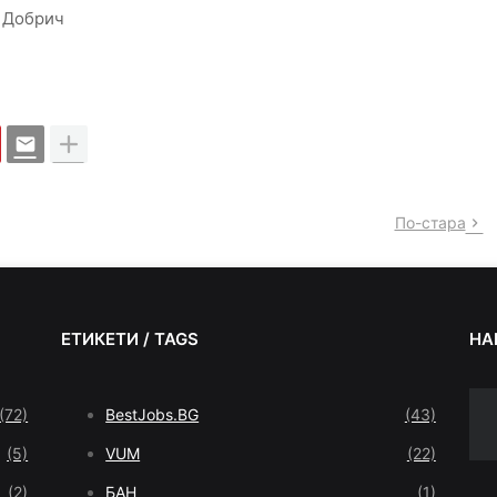
 Добрич
По-стара
ЕТИКЕТИ / TAGS
НА
(72)
BestJobs.BG
(43)
(5)
VUM
(22)
(2)
БАН
(1)