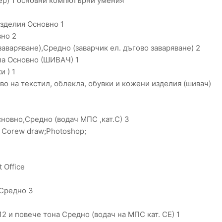
р) 1 основни компютърни умения
изделия Основно 1
вно 2
заваряване),Средно (заварчик ел. дъгово заваряване) 2
ла Основно (ШИВАЧ) 1
 ) 1
во на текстил, облекла, обувки и кожени изделия (шивач)
новно,Средно (водач МПС ,кат.С) 3
 Corew draw;Photoshop;
 Office
 Средно 3
2 и повече тона Средно (водач на МПС кат. СЕ) 1