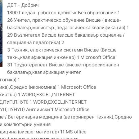
ДБТ - Добрич
1890 Гледач, работен добитък Без образование 1
26 Учител, практическо обучение Висше ( висше-
бакалавър,магистър ;педагогическа квалификация) 1
29 Възпитател Висше (висше бакалавър социална /
специална педагогика) 2
3 Техник, електрически системи Висше (Висше
техн.,квалификация инженер) 1 Microsoft Office
31 Трудотерапевт Висше (висше-професионален
бакалавър,квалификация учител
огика) 1
а),Средно (икономика) 1 Microsoft Office
ихиатър) 1 WORD,EXCEL,INTERNET
ЧЕ,ПУП,ПНУП) 1 WORD,EXCEL,INTERNET
П,ПУНУП) Английски 1 Microsoft Office
ше / Ветеринарна медицина (ветеринарен техник),Средно
ни компютърни умения
ицина (висше-магистър) 11 МS office