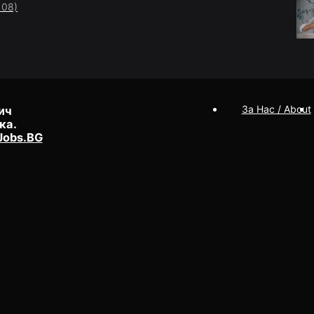
108)
За Нас / About
ич
ка.
Jobs.BG