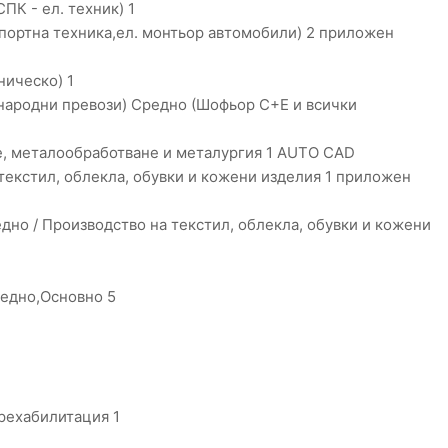
ПК - ел. техник) 1
портна техника,ел. монтьор автомобили) 2 приложен
ическо) 1
народни превози) Средно (Шофьор C+E и всички
, металообработване и металургия 1 AUTO CAD
текстил, облекла, обувки и кожени изделия 1 приложен
но / Производство на текстил, облекла, обувки и кожени
редно,Основно 5
рехабилитация 1