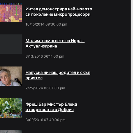
Интел демонстрира най-новото
си поколение микропроцесори
10/15/2014 09:30:00 pm
Молим, помогнете на Нора -
Актуализирана
3/13/2016 06:11:00 pm
Напусна ни наш родител и скъп
приятел
2/25/2024 06:01:00 pm
Фреш Бар Мистър Бленд
отвори врати в Добрич
3/09/2016 07:49:00 pm