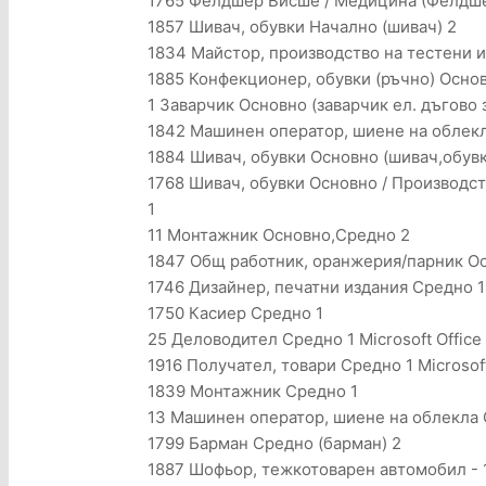
1765 Фелдшер Висше / Медицина (Фелдше
1857 Шивач, обувки Начално (шивач) 2
1834 Майстор, производство на тестени 
1885 Конфекционер, обувки (ръчно) Осно
1 Заварчик Основно (заварчик ел. дъгово 
1842 Машинен оператор, шиене на облек
1884 Шивач, обувки Основно (шивач,обувки
1768 Шивач, обувки Основно / Производст
1
11 Монтажник Основно,Средно 2
1847 Общ работник, оранжерия/парник Ос
1746 Дизайнер, печатни издания Средно 1
1750 Касиер Средно 1
25 Деловодител Средно 1 Microsoft Office
1916 Получател, товари Средно 1 Microsoft
1839 Монтажник Средно 1
13 Машинен оператор, шиене на облекла
1799 Барман Средно (барман) 2
1887 Шофьор, тежкотоварен автомобил - 1