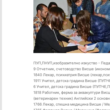
ПУП,ПНУП,изобразително изкуство - Педаг
9 Отчетник, счетоводство Висше (икономик
1840 Лекар, психиатрия Висше (лекар,пс
1911 Учител, детска градина Висше (ПУП
6 Учител, детска градина Висше (ПУПЧЕ,ПУ
1818 Работник, ферма за аквакултури Вис
(ветеринарен техник) Английски 2 основ
1766 Лекар, спешна медицина Висше / Мед