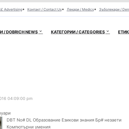
£ Advertising
Контакт / Contact Us
Лекари / Medics
Зъболекари / Den
 / DOBRICH NEWS
КАТЕГОРИИ / CATEGORIES
ЕТИК
016 04:09:00 pm
нуари
DBT No# DL Образование Езикови знания Бр# незаети
Компютърни умения