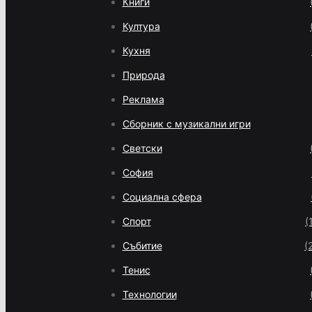
Книги
Култура
Кухня
Природа
Реклама
Сборник с музикални игри
Светски
София
Социална сфера
Спорт
(
Събитие
(
Тенис
Технологии