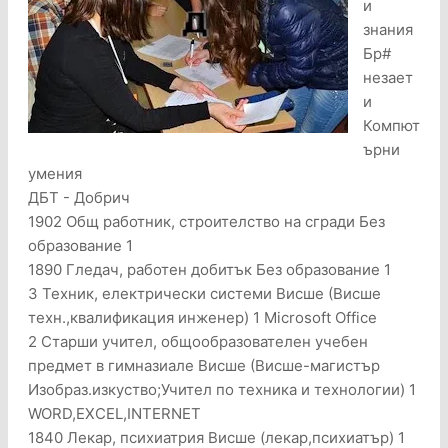
и
знания
Бр#
незает
и
Компют
ърни
умения
ДБТ - Добрич
1902 Общ работник, строителство на сгради Без
образование 1
1890 Гледач, работен добитък Без образование 1
3 Техник, електрически системи Висше (Висше
техн.,квалификация инженер) 1 Microsoft Office
2 Старши учител, общообразователен учебен
предмет в гимназиале Висше (Висше-магистър
Изобраз.изкуство;Учител по техника и технологии) 1
WORD,EXCEL,INTERNET
1840 Лекар, психиатрия Висше (лекар,психиатър) 1