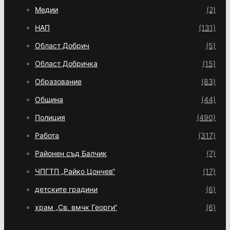
Медии
(2)
НАП
(131)
Област Добрич
(5)
Област Добричка
(15)
Образование
(83)
Община
(44)
Полиция
(490)
Работа
(317)
Районен съд Балчик
(7)
ЧПГТП „Райко Цончев“
(17)
детските градини
(6)
храм „Св. вмчк Георги“
(6)