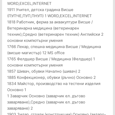
WORD,EXCEL,INTERNET
1911 Учител, детска градина Висше
(ПУПЧЕ,ПУП,ПНУП) 1 WORD,EXCEL,INTERNET
1818 Работник, ферма за аквакултури Висше /
Ветеринарна медицина (ветеринарен
техник),Средно (ветеринарен техник) Английски 2
основни компютърни умения
1766 Лекар, спешна медицина Висше / Медицина
(висше-магистър) 12 МS office
1765 Фелдшер Висше / Медицина (Фелдшер) 1
основни компютърни умения
1857 Шивач, обувки Начално (шивач) 2
1885 Конфекционер, обувки (ръчно) Основно 2
1834 Майстор, производство на тестени изделия
Основно 1
1 Заварчик Основно (заварчик ел. дъгово
заваряване),Средно (заварчик ел. дъгово
заваряване) 2
1903 Зидар, сгради (конструкции) Основно (зидаро-