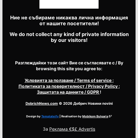
Ние не събираме никаква лична информация
от нашите посетители!
We do not collect any kind of private information
by our visitors!
Разглеждайки този сайт Вие се съгласявате с / By
browsing this site you agree to:
Условията за ползване
/ Terms of service
;
Политиката за поверителност
/ Privacy Policy
;
Защитата на данните
/ GDPR
!
DobrichNews.com
© 2026 Добрич Новини novini
Design by
Templateify
| Realisation by
Mobikom Bulgaria
5³
За
Реклама €$£ Advertis