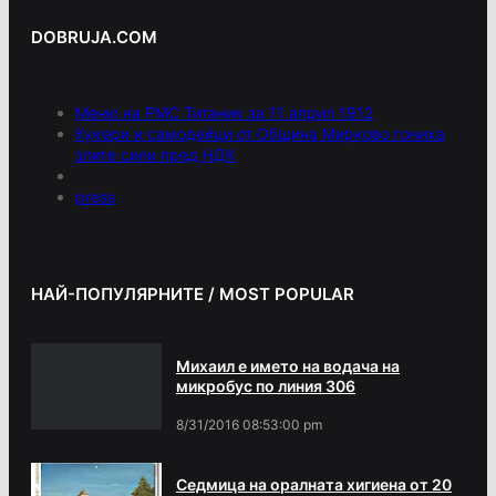
DOBRUJA.COM
Меню на РМС Титаник за 11 април 1912
Кукери и самодейци от Община Мирково гониха
злите сили пред НДК
press
НАЙ-ПОПУЛЯРНИТЕ / MOST POPULAR
Михаил е името на водача на
микробус по линия 306
8/31/2016 08:53:00 pm
Седмица на оралната хигиена от 20