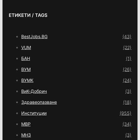
ЕТИКЕТИ / TAGS
BestJobs.BG
(43)
VUM
(22)
БАН
(1)
ВУМ
(26)
ВУМК
(24)
ВиК-Добрич
(3)
Здравеопазване
(18)
Институции
(955)
МВР
(34)
МНЗ
(3)