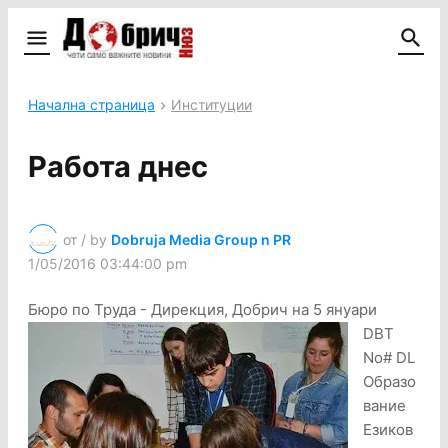
Начална страница
Институции
Работа днес
от / by
Dobruja Media Group n PR
1/05/2016 03:44:00 pm
Бюро по Труда - Дирекция, Добрич на 5 януари
DBT
No# DL
Образо
вание
Езиков