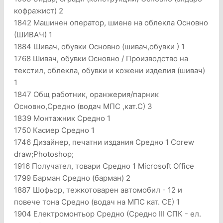
кофражист) 2
1842 Машинен оператор, шиене на облекла Основно
(ШИВАЧ) 1
1884 Шивач, обувки Основно (шивач,обувки ) 1
1768 Шивач, обувки Основно / Производство на
текстил, облекла, обувки и кожени изделия (шивач)
1
1847 Общ работник, оранжерия/парник
Основно,Средно (водач МПС ,кат.С) 3
1839 Монтажник Средно 1
1750 Касиер Средно 1
1746 Дизайнер, печатни издания Средно 1 Corew
draw;Photoshop;
1916 Получател, товари Средно 1 Microsoft Office
1799 Барман Средно (барман) 2
1887 Шофьор, тежкотоварен автомобил - 12 и
повече тона Средно (водач на МПС кат. СЕ) 1
1904 Електромонтьор Средно (Средно III СПК - ел.