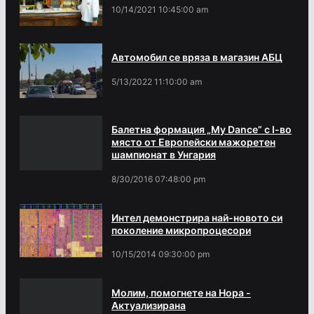
10/14/2021 10:45:00 am
Автомобил се вряза в магазин АБЦ
5/13/2022 11:10:00 am
Балетна формация „My Dance” с І-во
място от Европейски мажоретен
шампионат в Унгария
8/30/2016 07:48:00 pm
Интел демонстрира най-новото си
поколение микропроцесори
10/15/2014 09:30:00 pm
Молим, помогнете на Нора -
Актуализирана