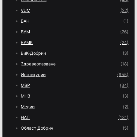
VUM
(22)
БАН
(1)
ВУМ
(26)
ВУМК
(24)
ВиК-Добрич
(3)
Здравеопазване
(18)
Институции
(955)
МВР
(34)
МНЗ
(3)
Медии
(2)
НАП
(131)
Област Добрич
(5)