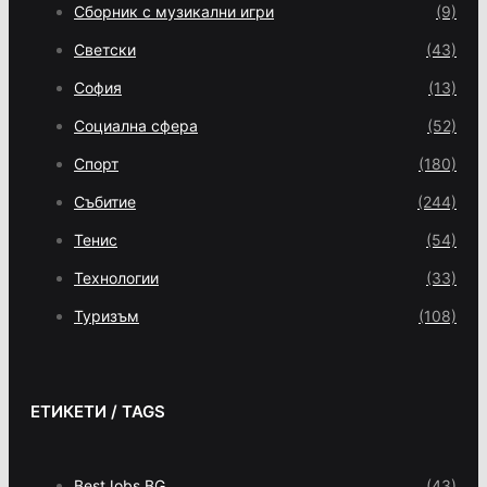
Сборник с музикални игри
(9)
Светски
(43)
София
(13)
Социална сфера
(52)
Спорт
(180)
Събитие
(244)
Тенис
(54)
Технологии
(33)
Туризъм
(108)
ЕТИКЕТИ / TAGS
BestJobs.BG
(43)