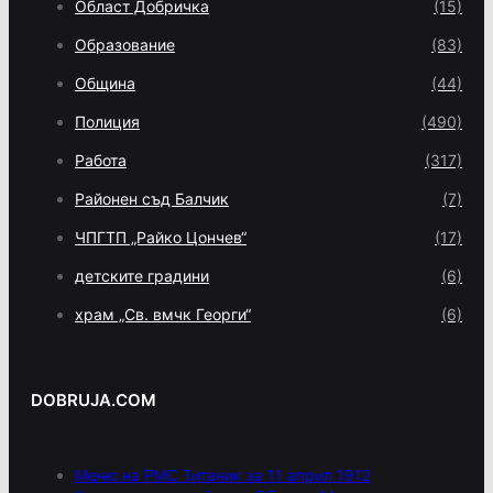
Област Добричка
(15)
Образование
(83)
Община
(44)
Полиция
(490)
Работа
(317)
Районен съд Балчик
(7)
ЧПГТП „Райко Цончев“
(17)
детските градини
(6)
храм „Св. вмчк Георги“
(6)
DOBRUJA.COM
Меню на РМС Титаник за 11 април 1912