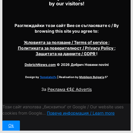
by our visitors!
Разглеждайки този сайт Вие се съгласявате с / By
browsing this site you agree to:
Условията за ползване
/ Terms of service
;
Политиката за поверителност
/ Privacy Policy
;
Защитата на данните
/ GDPR
!
DobrichNews.com
© 2026 Добрич Новини novini
Design by
Templateify
| Realisation by
Mobikom Bulgaria
5³
За
Реклама €$£ Advertis
Този сайт използва „бисквитки“ от Google / Our website uses
cookies from Google...
Повече информация / Learn more
Ok