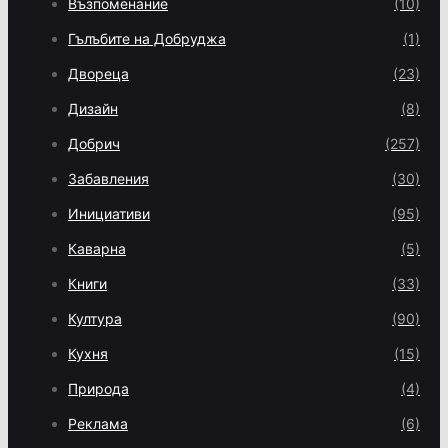
Възпоменание
(10)
Гълъбите на Добруджа
(1)
Двореца
(23)
Дизайн
(8)
Добрич
(257)
Забавления
(30)
Инициативи
(95)
Каварна
(5)
Книги
(33)
Култура
(90)
Кухня
(15)
Природа
(4)
Реклама
(6)