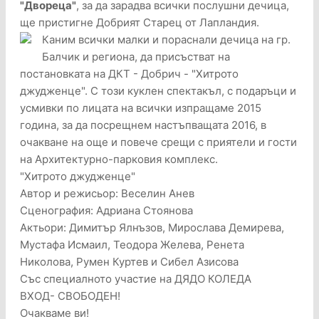
"Двореца"
, за да зарадва всички послушни дечица,
ще пристигне Добрият Старец от Лапландия.
Каним всички малки и пораснали дечица на гр.
Балчик и региона, да присъстват на
постановката на ДКТ - Добрич - "Хитрото
джудженце". С този куклен спектакъл, с подаръци и
усмивки по лицата на всички изпращаме 2015
година, за да посрещнем настъпващата 2016, в
очакване на още и повече срещи с приятели и гости
на Архитектурно-парковия комплекс.
"Хитрото джудженце"
Автор и режисьор: Веселин Анев
Сценография: Адриана Стоянова
Актьори: Димитър Ялнъзов, Мирослава Демирева,
Мустафа Исмаил, Теодора Желева, Ренета
Николова, Румен Куртев и Сибел Азисова
Със специалното участие на ДЯДО КОЛЕДА
ВХОД- СВОБОДЕН!
Очакваме ви!