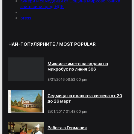
Кукери и самодейци от Община Мирково гониха
злите сили пред НДК
press
НАЙ-ПОПУЛЯРНИТЕ / MOST POPULAR
Михаил е името на водача на
микробус по линия 306
8/31/2016 08:53:00 pm
Седмица на оралната хигиена от 20
до 26 март
3/01/2017 01:48:00 pm
Работа в Германия