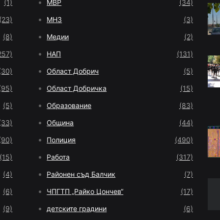
(1)
МВР
(34)
(23)
МНЗ
(3)
(8)
Медии
(2)
257)
НАП
(131)
(30)
Област Добрич
(5)
(95)
Област Добричка
(15)
(5)
Образование
(83)
(33)
Община
(44)
(90)
Полиция
(490)
(15)
Работа
(317)
(4)
Районен съд Балчик
(7)
(6)
ЧПГТП „Райко Цончев“
(17)
(9)
детските градини
(6)