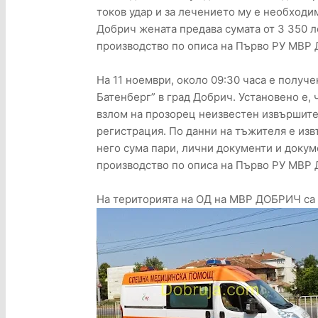
токов удар и за лечението му е необходим
Добрич жената предава сумата от 3 350 л
производство по описа на Първо РУ МВР 
На 11 ноември, около 09:30 часа е получ
Батенберг” в град Добрич. Установено е, ч
взлом на прозорец неизвестен извършите
регистрация. По данни на тъжителя е из
него сума пари, лични документи и докум
производство по описа на Първо РУ МВР 
На територията на ОД на МВР ДОБРИЧ са 