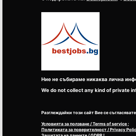
Ние не събираме никаква лична инф
We do not collect any kind of private in
Разглеждайки този сайт Вие се съгласявате с 
Условията за ползване
/ Terms of service
;
Политиката за поверителност
/ Privacy Poli
Защитата на данните
/ GDPR
!