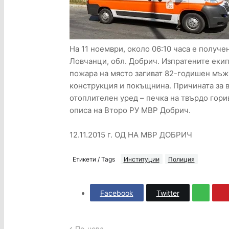
На 11 ноември, около 06:10 часа е получе
Ловчанци, обл. Добрич. Изпратените екипи
пожара на място загиват 82-годишен мъж
конструкция и покъщнина. Причината за 
отоплителен уред – печка на твърдо гори
описа на Второ РУ МВР Добрич.
12.11.2015 г. ОД НА МВР ДОБРИЧ
Етикети / Tags
Институции
Полиция
Facebook
Twitter
По-нова