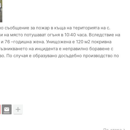
но съобщение за пожар в къща на територията на с.
 на място потушават огъня в 10:40 часа. Вследствие на
 и 76 –годишна жена. Унищожена е 120 м2 покривна
възникването на инцидента е неправилно боравене с
во. По случая е образувано досъдебно производство по
По-стара