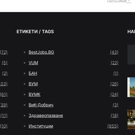
ЕТИКЕТИ / TAGS
НА
(72)
BestJobs.BG
(43)
(5)
VUM
(22)
(2)
БАН
(1)
103)
ВУМ
(26)
(61)
ВУМК
(24)
(39)
ВиК-Добрич
(3)
(11)
Здравеопазване
(18)
(10)
Институции
(955)