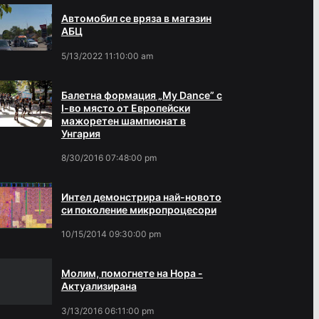
Автомобил се вряза в магазин
АБЦ
5/13/2022 11:10:00 am
Балетна формация „My Dance” с
І-во място от Европейски
мажоретен шампионат в
Унгария
8/30/2016 07:48:00 pm
Интел демонстрира най-новото
си поколение микропроцесори
10/15/2014 09:30:00 pm
Молим, помогнете на Нора -
Актуализирана
3/13/2016 06:11:00 pm