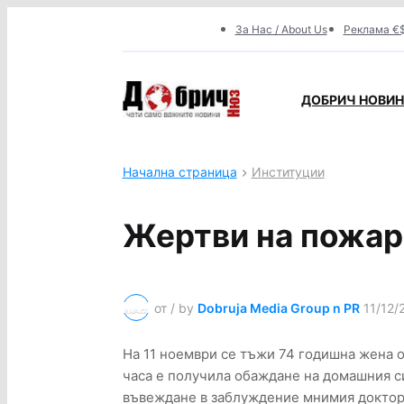
За Нас / About Us
Реклама €$
ДОБРИЧ НОВИНИ
Начална страница
Институции
Жертви на пожар
от / by
Dobruja Media Group n PR
11/12/
На 11 ноември се тъжи 74 годишна жена о
часа е получила обаждане на домашния си
въвеждане в заблуждение мнимия доктор з