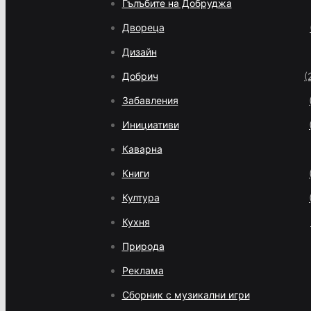
Гълъбите на Добруджа
Двореца
Дизайн
Добрич
(
Забавления
Инициативи
Каварна
Книги
Култура
Кухня
Природа
Реклама
Сборник с музикални игри