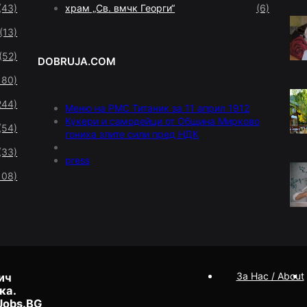
(43)
храм „Св. вмчк Георги“
(6)
(13)
(52)
DOBRUJA.COM
180)
244)
Меню на РМС Титаник за 11 април 1912
Кукери и самодейци от Община Мирково
(54)
гониха злите сили пред НДК
(33)
press
108)
За Нас / About
ич
ка.
Jobs.BG