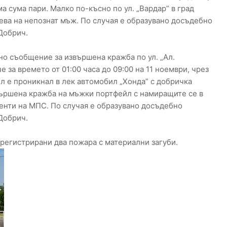
а сума пари. Малко по-късно по ул. „Вардар” в град
ева на непознат мъж. По случая е образувано досъдебно
Добрич.
ено съобщение за извършена кражба по ул. „Ал.
е за времето от 01:00 часа до 09:00 на 11 ноември, чрез
л е проникнал в лек автомобил „Хонда” с добричка
вършена кражба на мъжки портфейл с намиращите се в
енти на МПС. По случая е образувано досъдебно
Добрич.
регистрирани два пожара с материални загуби.