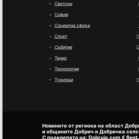
Светски
София
Социална сфера
Спорт
(
Събитие
(
Тенис
Технологии
Туризъм
(
Новините от региона на област Добр
и общините Добрич и Добричка селс
С подкрепата на:
Dobruja.com
€
Best