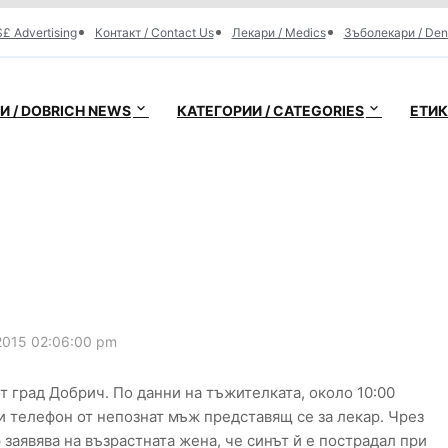
£ Advertising
Контакт / Contact Us
Лекари / Medics
Зъболекари / Den
 / DOBRICH NEWS
КАТЕГОРИИ / CATEGORIES
ЕТИК
2015 02:06:00 pm
т град Добрич. По данни на тъжителката, около 10:00
 телефон от непознат мъж представящ се за лекар. Чрез
аявява на възрастната жена, че синът й е пострадал при