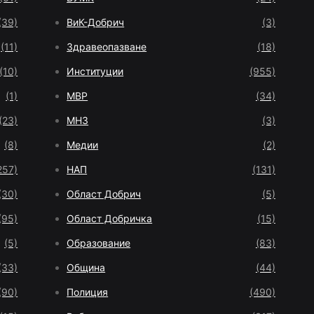
(39)
ВиК-Добрич
(3)
(11)
Здравеопазване
(18)
(10)
Институции
(955)
(1)
МВР
(34)
(23)
МНЗ
(3)
(8)
Медии
(2)
257)
НАП
(131)
(30)
Област Добрич
(5)
(95)
Област Добричка
(15)
(5)
Образование
(83)
(33)
Община
(44)
(90)
Полиция
(490)