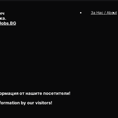
За Нас / About
ич
ка.
Jobs.BG
ормация от нашите посетители!
formation by our visitors!