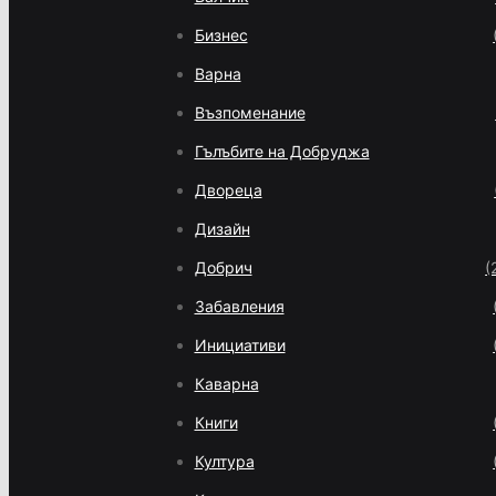
Бизнес
Варна
Възпоменание
Гълъбите на Добруджа
Двореца
Дизайн
Добрич
(
Забавления
Инициативи
Каварна
Книги
Култура