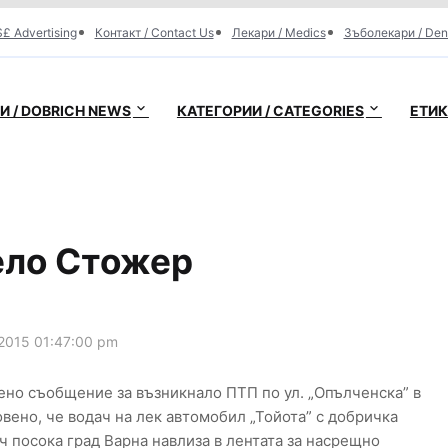
£ Advertising
Контакт / Contact Us
Лекари / Medics
Зъболекари / Den
 / DOBRICH NEWS
КАТЕГОРИИ / CATEGORIES
ЕТИК
ело Стожер
2015 01:47:00 pm
чено съобщение за възникнало ПТП по ул. „Опълченска” в
овено, че водач на лек автомобил „Тойота” с добричка
 посока град Варна навлиза в лентата за насрещно