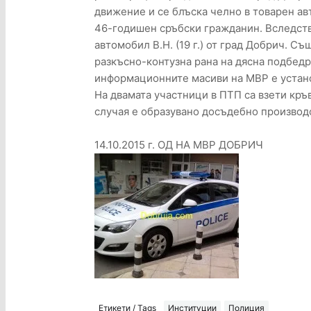
движение и се блъска челно в товарен ав
46-годишен сръбски гражданин. Вследств
автомобил В.Н. (19 г.) от град Добрич. С
разкъсно-контузна рана на дясна подбедр
информационните масиви на МВР е устано
На двамата участници в ПТП са взети кръ
случая е образувано досъдебно производ
14.10.2015 г. ОД НА МВР ДОБРИЧ
Етикети / Tags
Институции
Полиция