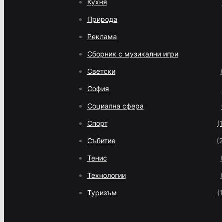
Кухня
Природа
Реклама
Сборник с музикални игри
Светски
София
Социална сфера
Спорт
(
Събитие
(
Тенис
Технологии
Туризъм
(