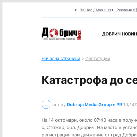
За Нас / About Us
Реклама €$
ДОБРИЧ НОВИНИ
Начална страница
Институции
Катастрофа до с
от / by
Dobruja Media Group n PR
10/14/
На 14 октомври, около 07:40 часа е полу
с. Стожер, обл. Добрич. На място е устан
регистрация при движение от град Добрич