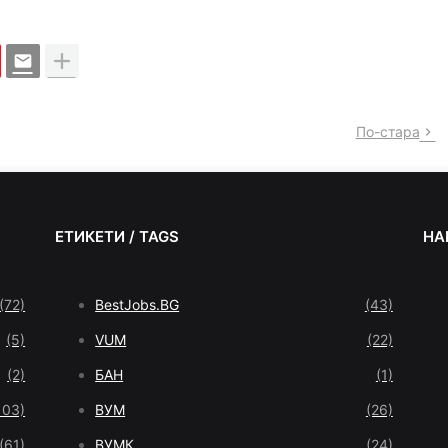
По-стара
ЕТИКЕТИ / TAGS
НА
(72)
BestJobs.BG
(43)
(5)
VUM
(22)
(2)
БАН
(1)
103)
ВУМ
(26)
(61)
ВУМК
(24)