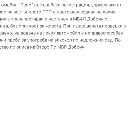
томобил „Рено” със сръбска регистрация, управляван от
ие на настъпилото ПТП е пострадал водача на лекия
ъщия е транспортиран и настанен в МБАЛ Добрич с
ица, без опасност за живота. При извършената проверка в
вено, че водача на лекия автомобил е неправоспособен.
вни проби за употреба на алкохол по надлежния ред. По
ство по описа на Второ РУ МВР Добрич.