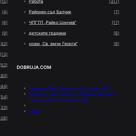
(15)
Работа
(317)
(4)
Районен съд Балчик
(7)
(6)
ЧПГТП „Райко Цончев“
(17)
(9)
детските градини
(6)
(43)
храм „Св. вмчк Георги“
(6)
(13)
(52)
DOBRUJA.COM
180)
244)
Меню на РМС Титаник за 11 април 1912
Кукери и самодейци от Община Мирково
(54)
гониха злите сили пред НДК
(33)
press
108)