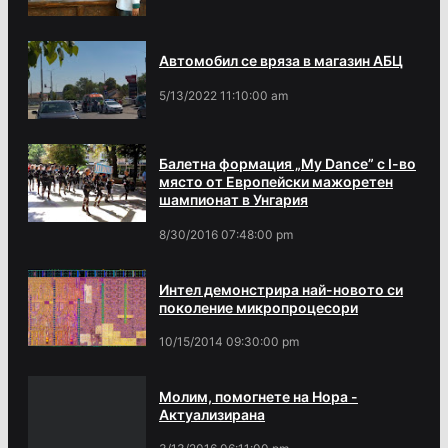
Автомобил се вряза в магазин АБЦ
5/13/2022 11:10:00 am
Балетна формация „My Dance” с І-во
място от Европейски мажоретен
шампионат в Унгария
8/30/2016 07:48:00 pm
Интел демонстрира най-новото си
поколение микропроцесори
10/15/2014 09:30:00 pm
Молим, помогнете на Нора -
Актуализирана