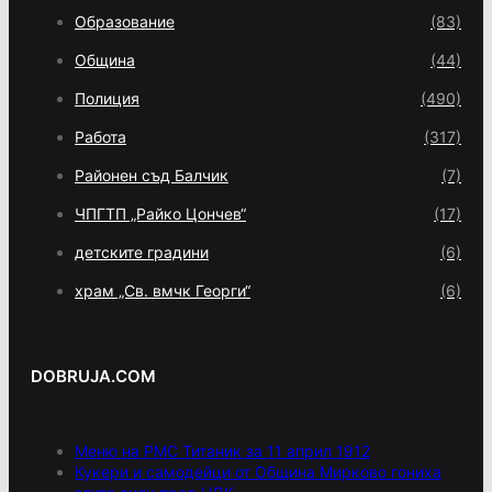
Образование
(83)
Община
(44)
Полиция
(490)
Работа
(317)
Районен съд Балчик
(7)
ЧПГТП „Райко Цончев“
(17)
детските градини
(6)
храм „Св. вмчк Георги“
(6)
DOBRUJA.COM
Меню на РМС Титаник за 11 април 1912
Кукери и самодейци от Община Мирково гониха