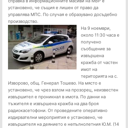
справка в информационните масиви на МВР е
установено, че същия е лишен от право да
управлява МПС. По случая е образувано досъдебно
производство.
На 9 ноември,
около 11:30 часа е
получено
съобщение за
извършена
кражба от частен
имот на
територията на с.
Изворово, общ. Генерал Тошево. На място е
установено, че чрез взлом на прозорец, неизвестен
извършител е проникнал в имота. По данни на
тъжителя е извършена кражба на два броя
радиокасетофони. От проведените оперативно
издирвателни мероприятия е установено, че
извършителя на деянието е непълнолетния Ю.М. (14