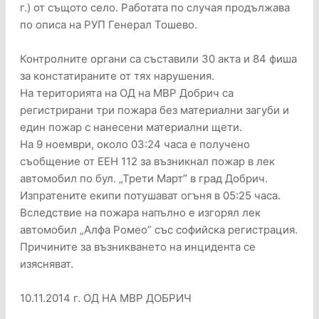
г.) от същото село. Работата по случая продължава
по описа на РУП Генерал Тошево.
Контролните органи са съставили 30 акта и 84 фиша
за констатираните от тях нарушения.
На територията на ОД на МВР Добрич са
регистрирани три пожара без материални загуби и
един пожар с нанесени материални щети.
На 9 ноември, около 03:24 часа е получено
съобщение от ЕЕН 112 за възникнал пожар в лек
автомобил по бул. „Трети Март” в град Добрич.
Изпратените екипи потушават огъня в 05:25 часа.
Вследствие на пожара напълно е изгорял лек
автомобил „Алфа Ромео” със софийска регистрация.
Причините за възникването на инцидента се
изясняват.
10.11.2014 г. ОД НА МВР ДОБРИЧ