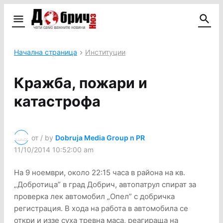
Начална страница
Институции
Кражба, пожари и
катастрофа
от / by
Dobruja Media Group n PR
11/10/2014 10:52:00 am
На 9 ноември, около 22:15 часа в района на кв.
„Добротица” в град Добрич, автопатрул спират за
проверка лек автомобил „Опел” с добричка
регистрация. В хода на работа в автомобила се
откри и иззе суха тревна маса, реагираща на