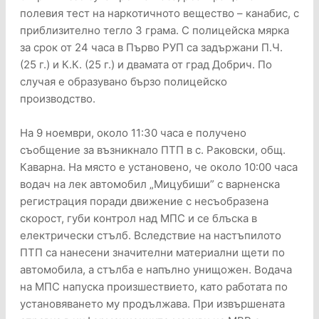
полевия тест на наркотичното вещество – канабис, с
приблизително тегло 3 грама. С полицейска мярка
за срок от 24 часа в Първо РУП са задържани П.Ч.
(25 г.) и К.К. (25 г.) и двамата от град Добрич. По
случая е образувано бързо полицейско
производство.
На 9 ноември, около 11:30 часа е получено
съобщение за възникнало ПТП в с. Раковски, общ.
Каварна. На място е установено, че около 10:00 часа
водач на лек автомобил „Мицубиши” с варненска
регистрация поради движение с несъобразена
скорост, губи контрол над МПС и се блъска в
електрически стълб. Вследствие на настъпилото
ПТП са нанесени значителни материални щети по
автомобила, а стълба е напълно унищожен. Водача
на МПС напуска произшествието, като работата по
установяването му продължава. При извършената