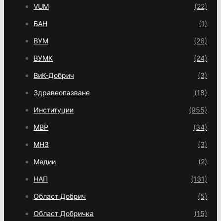
VUM
(22)
БАН
(1)
ВУМ
(26)
ВУМК
(24)
ВиК-Добрич
(3)
Здравеопазване
(18)
Институции
(955)
МВР
(34)
МНЗ
(3)
Медии
(2)
НАП
(131)
Област Добрич
(5)
Област Добричка
(15)