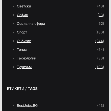
Светски
(43)
София
(13)
Социална сфера
(52)
Спорт
(180)
Събитие
(244)
Тенис
(54)
Технологии
(33)
Туризъм
(108)
ЕТИКЕТИ / TAGS
BestJobs.BG
(43)