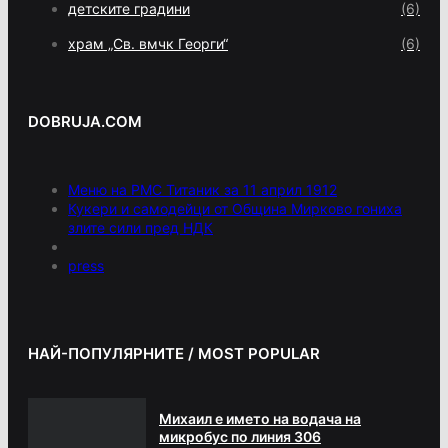
детските градини
(6)
храм „Св. вмчк Георги“
(6)
DOBRUJA.COM
Меню на РМС Титаник за 11 април 1912
Кукери и самодейци от Община Мирково гониха
злите сили пред НДК
press
НАЙ-ПОПУЛЯРНИТЕ / MOST POPULAR
Михаил е името на водача на
микробус по линия 306