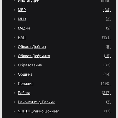
Институции
(955)
МВР
(34)
МНЗ
(3)
Медии
(2)
НАП
(131)
Област Добрич
(5)
Област Добричка
(15)
Образование
(83)
Община
(44)
Полиция
(490)
Работа
(317)
Районен съд Балчик
(7)
ЧПГТП „Райко Цончев“
(17)