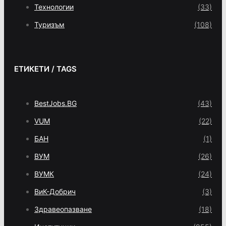
Технологии
(33)
Туризъм
(108)
ЕТИКЕТИ / TAGS
BestJobs.BG
(43)
VUM
(22)
БАН
(1)
ВУМ
(26)
ВУМК
(24)
ВиК-Добрич
(3)
Здравеопазване
(18)