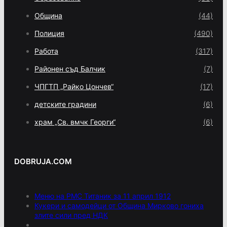
Община
(44)
Полиция
(490)
Работа
(317)
Районен съд Балчик
(7)
ЧПГТП „Райко Цончев“
(17)
детските градини
(6)
храм „Св. вмчк Георги“
(6)
DOBRUJA.COM
Меню на РМС Титаник за 11 април 1912
Кукери и самодейци от Община Мирково гониха
злите сили пред НДК