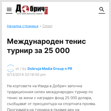
Начална страница
Спорт
Международен тенис
турнир за 25 000
от / by
Dobruja Media Group n PR
9/13/2014 02:18:00 pm
На кортовете на Изида в Добрич започна
традиционния силен международен турнир по
тенис за жени с награден фонд 25 000 долара,
съобщават от пресцентъра на спортната проява.
Програмата на турнира в първия ден на