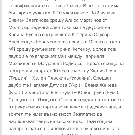
квалификациите включва 7 мача. В пет от тях има
българско участие. В 10 часа на корт №2 излиза
Вивиан Златанова срещу Алиса Мартинов от
Молдова. Веднага след този мач е двубоят на
Калина Русева с украинката Катерина Слусар.
Александра Караманолева излиза в 10 часа на корт
№1 срещу румънката Ирина Фетекау, а след този
двубой е българският мач между Габриела
Михайлова и Магдалена Радкова. Първата среща на
централния корт от 10 часа е между Хюлия Есен
(Турция) – Хелен Плоскина (Украйна). Следват
двубоите Наталия Дятлова (Укр.) – Елена Жечева
(Бълг.) и Кристина Ене (Рум.) – Юлия Трука (Рум.).
Срещите от „Изида къп” се провеждат на кортовете
в прекрасния спортен комплекс в градския парк, а
зрителите имат възможност безплатно да
наблюдават тенис на високо ниво. Тази година
надпреварата е на изключително високо ниво, а за