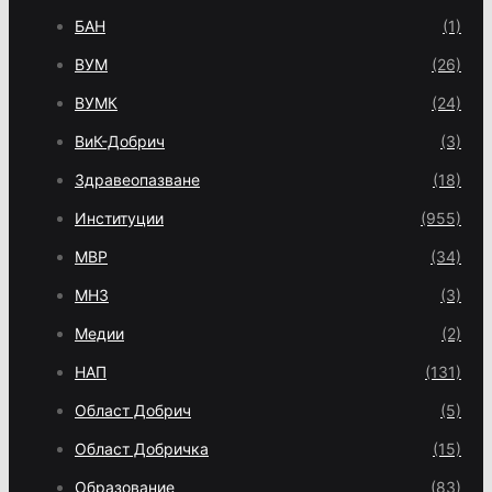
БАН
(1)
ВУМ
(26)
ВУМК
(24)
ВиК-Добрич
(3)
Здравеопазване
(18)
Институции
(955)
МВР
(34)
МНЗ
(3)
Медии
(2)
НАП
(131)
Област Добрич
(5)
Област Добричка
(15)
Образование
(83)