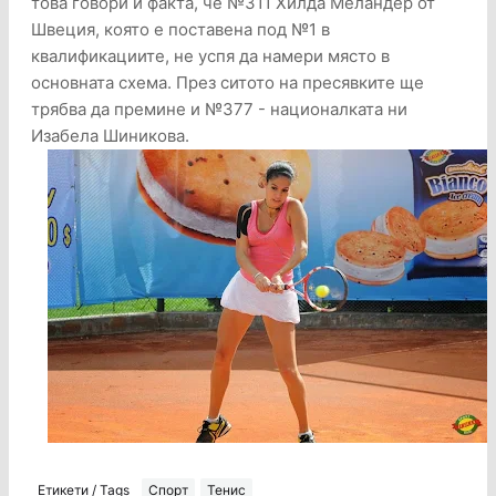
това говори и факта, че №311 Хилда Меландер от
Швеция, която е поставена под №1 в
квалификациите, не успя да намери място в
основната схема. През ситото на пресявките ще
трябва да премине и №377 - националката ни
Изабела Шиникова.
Етикети / Tags
Спорт
Тенис