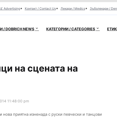
£ Advertising
Контакт / Contact Us
Лекари / Medics
Зъболекари / Den
 / DOBRICH NEWS
КАТЕГОРИИ / CATEGORIES
ЕТИК
нци на сцената на
014 11:48:00 pm
и нова приятна изненада с руски певчески и танцови