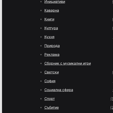
Инициативи
Каварна
Книги
Култура
Кухня
Природа
Реклама
Сборник с музикални игри
Светски
София
Социална сфера
Спорт
(
Събитие
(