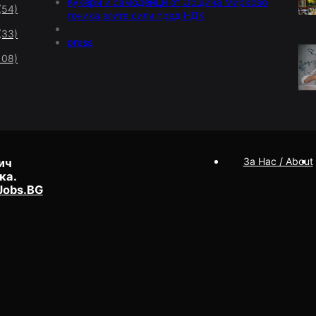
Кукери и самодейци от Община Мирково
(54)
гониха злите сили пред НДК
(33)
press
108)
За Нас / About
ич
ка.
Jobs.BG