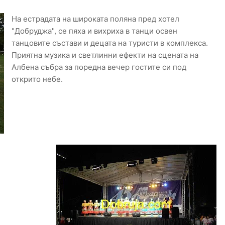
На естрадата на широката поляна пред хотел
"Добруджа", се пяха и вихриха в танци освен
танцовите състави и децата на туристи в комплекса.
Приятна музика и светлинни ефекти на сцената на
Албена събра за поредна вечер гостите си под
открито небе.