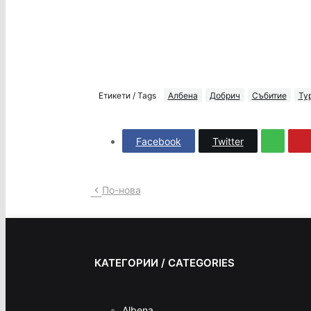
Етикети / Tags
Албена
Добрич
Събитие
Ту
Facebook
Twitter
По-нова
КАТЕГОРИИ / CATEGORIES
Albena