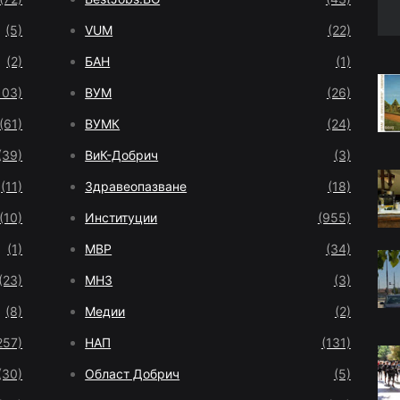
(5)
VUM
(22)
(2)
БАН
(1)
103)
ВУМ
(26)
(61)
ВУМК
(24)
(39)
ВиК-Добрич
(3)
(11)
Здравеопазване
(18)
(10)
Институции
(955)
(1)
МВР
(34)
(23)
МНЗ
(3)
(8)
Медии
(2)
257)
НАП
(131)
(30)
Област Добрич
(5)