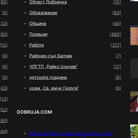
(95)
Област Добричка
(15)
(5)
Образование
(83)
(33)
Община
(44)
(90)
Полиция
(490)
(15)
Работа
(317)
(4)
Районен съд Балчик
(7)
(6)
ЧПГТП „Райко Цончев“
(17)
(9)
детските градини
(6)
(43)
храм „Св. вмчк Георги“
(6)
(13)
(52)
DOBRUJA.COM
180)
244)
Меню на РМС Титаник за 11 април 1912