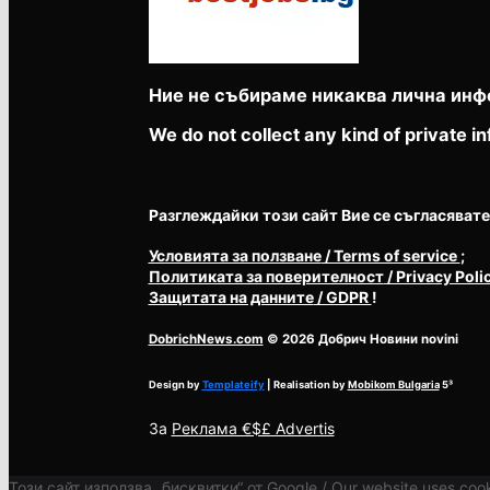
Ние не събираме никаква лична инф
We do not collect any kind of private in
Разглеждайки този сайт Вие се съгласявате с 
Условията за ползване
/ Terms of service
;
Политиката за поверителност
/ Privacy Poli
Защитата на данните
/ GDPR
!
DobrichNews.com
© 2026 Добрич Новини novini
Design by
Templateify
| Realisation by
Mobikom Bulgaria
5³
За
Реклама €$£ Advertis
Този сайт използва „бисквитки“ от Google / Our website uses cook