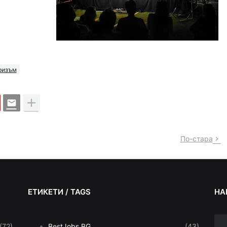
ризъм
По-стара
ЕТИКЕТИ / TAGS
НА
(72)
BestJobs.BG
(43)