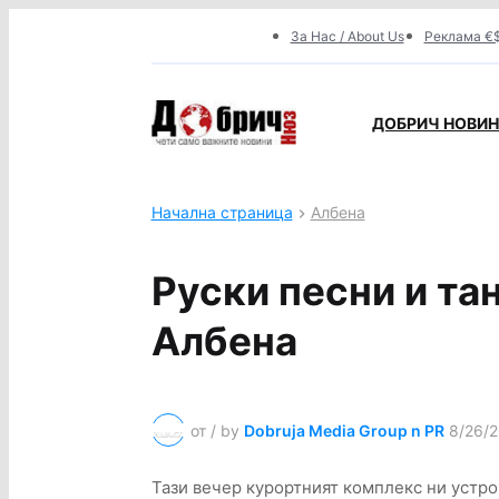
За Нас / About Us
Реклама €$
ДОБРИЧ НОВИНИ
Начална страница
Албена
Руски песни и та
Албена
от / by
Dobruja Media Group n PR
8/26/2
Тази вечер курортният комплекс ни устро