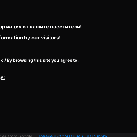
ормация от нашите посетители!
formation by our visitors!
/ By browsing this site you agree to:
cy
;
ies from Google...
Повече информация / Learn more