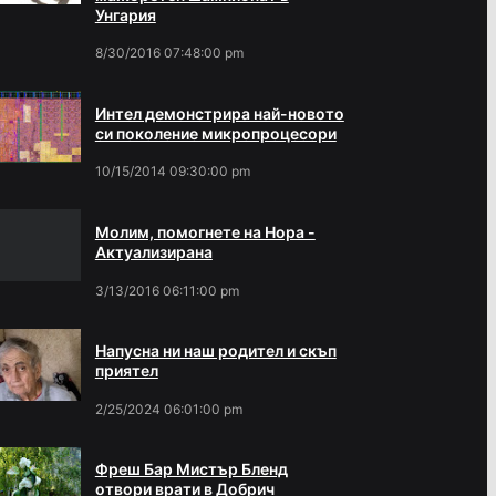
Унгария
8/30/2016 07:48:00 pm
Интел демонстрира най-новото
си поколение микропроцесори
10/15/2014 09:30:00 pm
Молим, помогнете на Нора -
Актуализирана
3/13/2016 06:11:00 pm
Напусна ни наш родител и скъп
приятел
2/25/2024 06:01:00 pm
Фреш Бар Мистър Бленд
отвори врати в Добрич