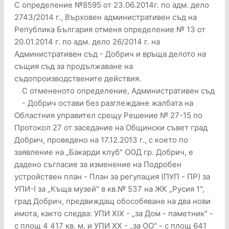
С определение №8595 от 23.06.2014г. по адм. дело
2743/2014 г., Върховен административен съд на
Република България отменя определение № 13 от
20.01.2014 г. по адм. дело 26/2014 г. на
Административен съд - Добрич и връща делото на
същия съд за продължаване на
съдопроизводствените действия.
С отмененото определение, Административен съд
- Добрич остави без разглеждане жалбата на
Областния управител срещу Решение № 27-15 по
Протокол 27 от заседание на Общински съвет град
Добрич, проведено на 17.12.2013 г., с което по
заявление на „Бакарди клуб" ООД гр. Добрич, е
дадено съгласие за изменение на Подробен
устройствен план - План за регулация (ПУП - ПР) за
УПИ-I за „Къща музей" в кв.№ 537 на ЖК „Русия 1",
град Добрич, предвиждащ обособяване на два нови
имота, както следва: УПИ ХІХ - „за Дом - паметник" -
с площ 4 417 кв. м. и УПИ ХХ - „за ОО" - с площ 641