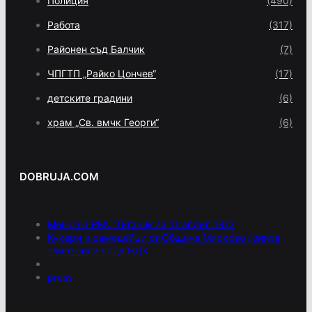
Полиция
(490)
Работа
(317)
Районен съд Балчик
(7)
ЧПГТП „Райко Цончев“
(17)
детските градини
(6)
храм „Св. вмчк Георги“
(6)
DOBRUJA.COM
Меню на РМС Титаник за 11 април 1912
Кукери и самодейци от Община Мирково гониха
злите сили пред НДК
press