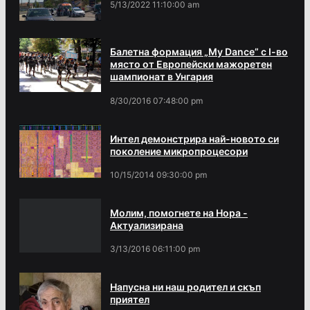
5/13/2022 11:10:00 am
Балетна формация „My Dance” с І-во
място от Европейски мажоретен
шампионат в Унгария
8/30/2016 07:48:00 pm
Интел демонстрира най-новото си
поколение микропроцесори
10/15/2014 09:30:00 pm
Молим, помогнете на Нора -
Актуализирана
3/13/2016 06:11:00 pm
Напусна ни наш родител и скъп
приятел