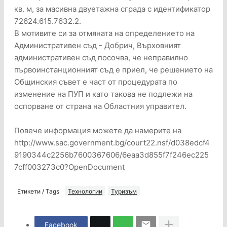
кв. м, за масивна двуетажна сграда с идентификатор
72624.615.7632.2.
В мотивите си за отмяната на определението на
Административен съд - Добрич, Върховният
административен съд посочва, че неправилно
първоинстанционният съд е приел, че решението на
Общинския съвет е част от процедурата по
изменение на ПУП и като такова не подлежи на
оспорване от страна на Областния управител.
Повече информация можете да намерите на
http://www.sac.government.bg/court22.nsf/d038edcf4
9190344c2256b7600367606/6eaa3d855f7f246ec225
7cff003273c0?OpenDocument
Етикети / Tags
Технологии
Туризъм
Facebook