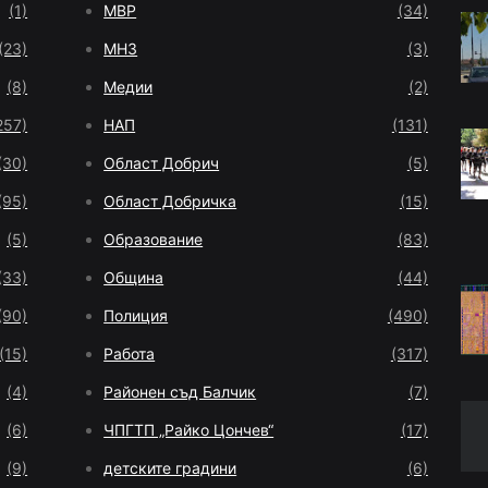
(1)
МВР
(34)
(23)
МНЗ
(3)
(8)
Медии
(2)
257)
НАП
(131)
(30)
Област Добрич
(5)
(95)
Област Добричка
(15)
(5)
Образование
(83)
(33)
Община
(44)
(90)
Полиция
(490)
(15)
Работа
(317)
(4)
Районен съд Балчик
(7)
(6)
ЧПГТП „Райко Цончев“
(17)
(9)
детските градини
(6)