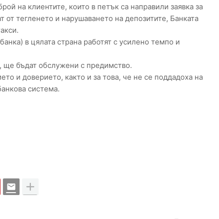
рой на клиентите, които в петък са направили заявка за
ат от тегленето и нарушаването на депозитите, Банката
акси.
банка) в цялата страна работят с усилено темпо и
, ще бъдат обслужени с предимство.
то и доверието, както и за това, че не се поддадоха на
банкова система.