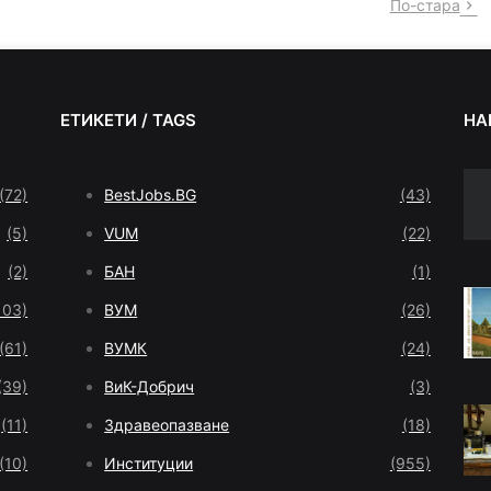
По-стара
ЕТИКЕТИ / TAGS
НА
(72)
BestJobs.BG
(43)
(5)
VUM
(22)
(2)
БАН
(1)
103)
ВУМ
(26)
(61)
ВУМК
(24)
(39)
ВиК-Добрич
(3)
(11)
Здравеопазване
(18)
(10)
Институции
(955)