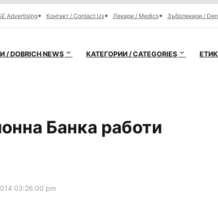
£ Advertising
Контакт / Contact Us
Лекари / Medics
Зъболекари / Den
 / DOBRICH NEWS
КАТЕГОРИИ / CATEGORIES
ЕТИК
онна Банка работи
2014 03:26:00 pm