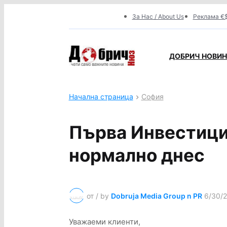
За Нас / About Us
Реклама €$
ДОБРИЧ НОВИНИ
Начална страница
София
Първа Инвестици
нормално днес
от / by
Dobruja Media Group n PR
6/30/
Уважаеми клиенти,