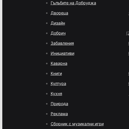
Гълъбите на Добруджа
Двореца
Дизайн
Добрич
(
Забавления
Инициативи
Каварна
Книги
Култура
Кухня
Природа
Реклама
Сборник с музикални игри