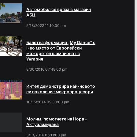
Автомобил се вряза в магазин
АБЦ
5/13/2022 11:10:00 am
Балетна формация „My Dance” с
І-во място от Европейски
мажоретен шампионат в
Унгария
8/30/2016 07:48:00 pm
Интел демонстрира най-новото
си поколение микропроцесори
10/15/2014 09:30:00 pm
Молим, помогнете на Нора -
Актуализирана
3/13/2016 06:11:00 pm