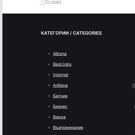
По-нова
КАТЕГОРИИ / CATEGORIES
Albena
BestJobs
Internet
Албена
(
Балчик
Бизнес
Варна
Възпоменание