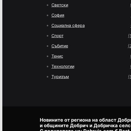
Светски
София
Социална сфера
Спорт
(
Събитие
(
Тенис
Технологии
Туризъм
(
Новините от региона на област Добр
и общините Добрич и Добричка селс
С подкрепата на:
Dobruja.com
€
Best