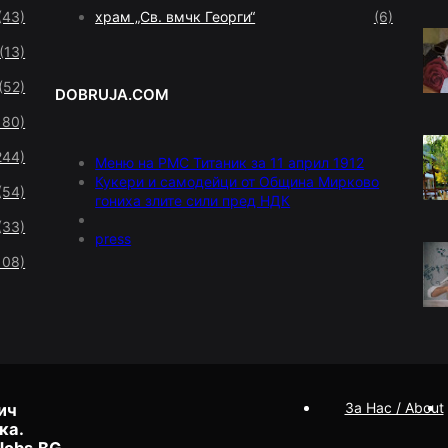
(43)
храм „Св. вмчк Георги“
(6)
(13)
(52)
DOBRUJA.COM
180)
244)
Меню на РМС Титаник за 11 април 1912
Кукери и самодейци от Община Мирково
(54)
гониха злите сили пред НДК
(33)
press
108)
За Нас / About
ич
ка.
Jobs.BG