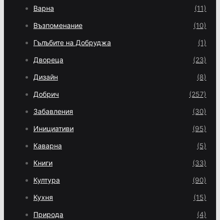
Варна
(11)
Възпоменание
(10)
Гълъбите на Добруджа
(1)
Двореца
(23)
Дизайн
(8)
Добрич
(257)
Забавления
(30)
Инициативи
(95)
Каварна
(5)
Книги
(33)
Култура
(90)
Кухня
(15)
Природа
(4)