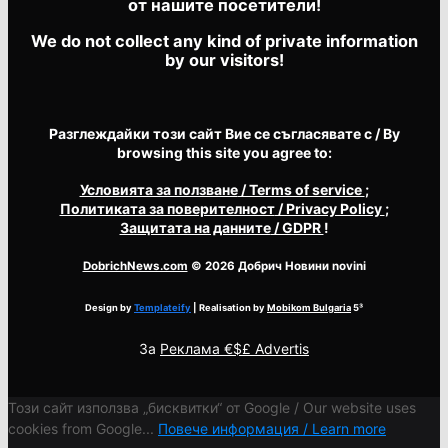
от нашите посетители!
We do not collect any kind of private information
by our visitors!
Разглеждайки този сайт Вие се съгласявате с / By
browsing this site you agree to:
Условията за ползване
/ Terms of service
;
Политиката за поверителност
/ Privacy Policy
;
Защитата на данните
/ GDPR
!
DobrichNews.com
© 2026 Добрич Новини novini
Design by
Templateify
| Realisation by
Mobikom Bulgaria
5³
За
Реклама €$£ Advertis
Този сайт използва „бисквитки“ от Google / Our website uses
cookies from Google...
Повече информация / Learn more