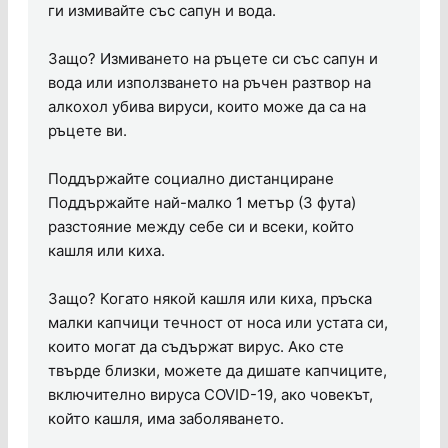
ги измивайте със сапун и вода.
Защо? Измиването на ръцете си със сапун и
вода или използването на ръчен разтвор на
алкохол убива вируси, които може да са на
ръцете ви.
Поддържайте социално дистанциране
Поддържайте най-малко 1 метър (3 фута)
разстояние между себе си и всеки, който
кашля или киха.
Защо? Когато някой кашля или киха, пръска
малки капчици течност от носа или устата си,
които могат да съдържат вирус. Ако сте
твърде близки, можете да дишате капчиците,
включително вируса COVID-19, ако човекът,
който кашля, има заболяването.