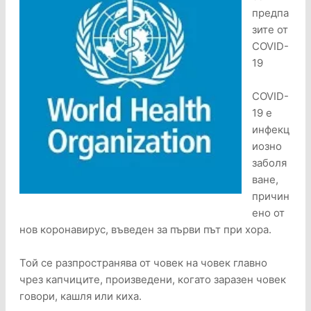
предпа
зите от
COVID-
19
COVID-
19 е
инфекц
иозно
заболя
ване,
причин
ено от
нов коронавирус, въведен за първи път при хора.
Той се разпространява от човек на човек главно
чрез капчиците, произведени, когато заразен човек
говори, кашля или киха.