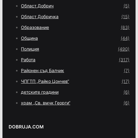
Област Добрич
(5)
Област Добричка
(15)
Образование
(83)
Община
(44)
Полиция
(490)
Работа
(317)
Районен съд Балчик
(7)
ЧПГТП „Райко Цончев“
(17)
детските градини
(6)
храм „Св. вмчк Георги“
(6)
DOBRUJA.COM