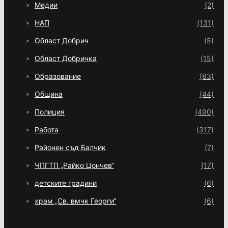
Медии
(2)
НАП
(131)
Област Добрич
(5)
Област Добричка
(15)
Образование
(83)
Община
(44)
Полиция
(490)
Работа
(317)
Районен съд Балчик
(7)
ЧПГТП „Райко Цончев“
(17)
детските градини
(6)
храм „Св. вмчк Георги“
(6)