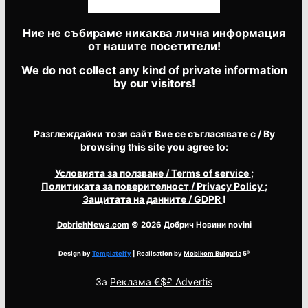
Ние не събираме никаква лична информация
от нашите посетители!
We do not collect any kind of private information
by our visitors!
Разглеждайки този сайт Вие се съгласявате с / By
browsing this site you agree to:
Условията за ползване
/ Terms of service
;
Политиката за поверителност
/ Privacy Policy
;
Защитата на данните
/ GDPR
!
DobrichNews.com
© 2026 Добрич Новини novini
Design by
Templateify
| Realisation by
Mobikom Bulgaria
5³
За
Реклама €$£ Advertis