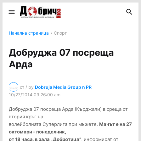
Начална страница
Спорт
Добруджа 07 посреща
Арда
от / by
Dobruja Media Group n PR
10/27/2014 09:26:00 am
Добруджа 07 посреща Арда (Кърджали) в среща от
втория кръг на
волейболната Суперлига при мъжете.
Мачът е на 27
октомври - понеделник,
от 18 часа, в зала „Добротица”
, информират от