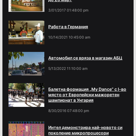
3/01/2017 01:48:00 pm
Работа в Германия
10/14/2021 10:45:00 am
Автомобил се вряза в магазин АБЦ
5/13/2022 11:10:00 am
Балетна формация „My Dance” с І-во
място от Европейски мажоретен
шампионат в Унгария
8/30/2016 07:48:00 pm
Интел демонстрира най-новото си
поколение микропроцесори