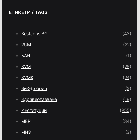
ЕТИКЕТИ / TAGS
BestJobs.BG
(43)
VUM
(22)
БАН
(1)
ВУМ
(26)
ВУМК
(24)
ВиК-Добрич
(3)
Здравеопазване
(18)
Институции
(955)
МВР
(34)
МНЗ
(3)