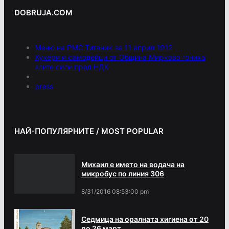
DOBRUJA.COM
Меню на РМС Титаник за 11 април 1912
Кукери и самодейци от Община Мирково гониха
злите сили пред НДК
press
НАЙ-ПОПУЛЯРНИТЕ / MOST POPULAR
Михаил е името на водача на
микробус по линия 306
8/31/2016 08:53:00 pm
Седмица на оралната хигиена от 20
до 26 март