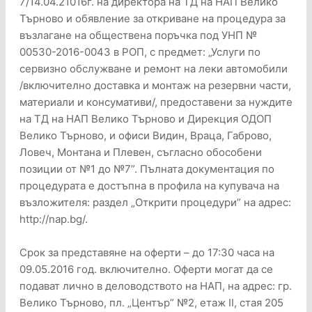
7/14.04.21016г. на директора на ТД на НАП Велико
Търново и обявление за откриване на процедура за
възлагане на обществена поръчка под УНП №
00530-2016-0043 в РОП, с предмет: „Услуги по
сервизно обслужване и ремонт на леки автомобили
/включително доставка и монтаж на резервни части,
материали и консумативи/, предоставени за нуждите
на ТД на НАП Велико Търново и Дирекция ОДОП
Велико Търново, и офиси Видин, Враца, Габрово,
Ловеч, Монтана и Плевен, съгласно обособени
позиции от №1 до №7”. Пълната документация по
процедурата е достъпна в профила на купувача на
възложителя: раздел „Открити процедури” на адрес:
http://nap.bg/.
Срок за представяне на оферти – до 17:30 часа на
09.05.2016 год. включително. Оферти могат да се
подават лично в деловодството на НАП, на адрес: гр.
Велико Търново, пл. „Център” №2, етаж ІІ, стая 205