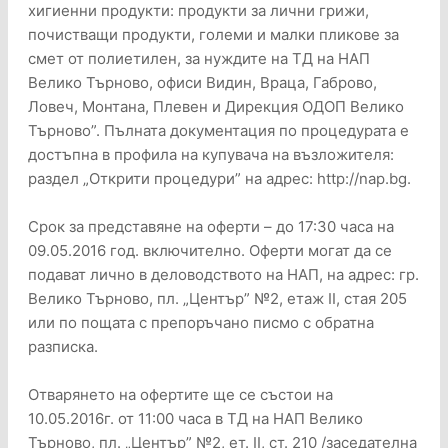
хигиенни продукти: продукти за лични грижи,
почистващи продукти, големи и малки пликове за
смет от полиетилен, за нуждите на ТД на НАП
Велико Търново, офиси Видин, Враца, Габрово,
Ловеч, Монтана, Плевен и Дирекция ОДОП Велико
Търново”. Пълната документация по процедурата е
достъпна в профила на купувача на възложителя:
раздел „Открити процедури” на адрес: http://nap.bg.
Срок за представяне на оферти – до 17:30 часа на
09.05.2016 год. включително. Оферти могат да се
подават лично в деловодството на НАП, на адрес: гр.
Велико Търново, пл. „Център” №2, етаж ІІ, стая 205
или по пощата с препоръчано писмо с обратна
разписка.
Отварянето на офертите ще се състои на
10.05.2016г. от 11:00 часа в ТД на НАП Велико
Търново, пл. „Център” №2, ет. ІІ, ст. 210 /заседателна