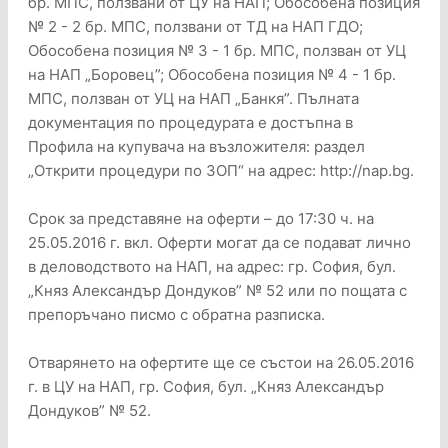
бр. МПС, ползвани от ЦУ на НАП; Обособена позиция
№ 2 - 2 бр. МПС, ползвани от ТД на НАП ГДО;
Обособена позиция № 3 - 1 бр. МПС, ползван от УЦ
на НАП „Боровец”; Обособена позиция № 4 - 1 бр.
МПС, ползван от УЦ на НАП „Банкя”. Пълната
документация по процедурата е достъпна в
Профила на купувача на възложителя: раздел
„Открити процедури по ЗОП“ на адрес: http://nap.bg.
Срок за представяне на оферти – до 17:30 ч. на
25.05.2016 г. вкл. Оферти могат да се подават лично
в деловодството на НАП, на адрес: гр. София, бул.
„Княз Александър Дондуков” № 52 или по пощата с
препоръчано писмо с обратна разписка.
Отварянето на офертите ще се състои на 26.05.2016
г. в ЦУ на НАП, гр. София, бул. „Княз Александър
Дондуков” № 52.