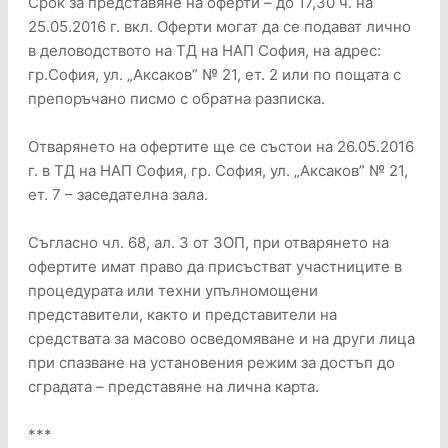
Срок за представяне на оферти – до 17,30 ч. на
25.05.2016 г. вкл. Оферти могат да се подават лично
в деловодството на ТД на НАП София, на адрес:
гр.София, ул. „Аксаков” № 21, ет. 2 или по пощата с
препоръчано писмо с обратна разписка.
Отварянето на офертите ще се състои на 26.05.2016
г. в ТД на НАП София, гр. София, ул. „Аксаков” № 21,
ет. 7 – заседателна зала.
Съгласно чл. 68, ал. 3 от ЗОП, при отварянето на
офертите имат право да присъстват участниците в
процедурата или техни упълномощени
представители, както и представители на
средствата за масово осведомяване и на други лица
при спазване на установения режим за достъп до
сградата – представяне на лична карта.
***