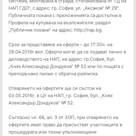
система, монтирана в сграда, стопанисвана от ТД на
НАП ГДО“, с адрес: гр. София, ул. „Аксаков“ № 29".
Публичната покана с приложенията са достъпни в
Профила на купувача на възложителя: раздел
„Публични покани“ на адрес: http://nap.bg.
Срок за представяне на оферти – до 17:30ч. на
28.04.2016г.вкл. Оферти могат да се подават лично в
деловодството на НАП, на адрес: гр.София, бул.
„Княз Александър Дондуков” № 52 или по пощата с
препоръчано писмо с обратна разписка.
Отварянето на офертите ще се състои на
03.05.2016г. в ЦУ на НАП, гр. София, бул. „Княз
Александър Дондуков” № 52.
Съгласно чл. 68, ал. 3 от ЗОП, при отварянето на
офертите имат право да присъстват участниците в
процедурата или техни упълномощени