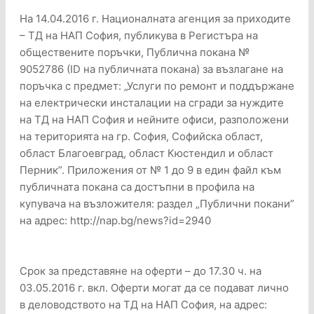
На 14.04.2016 г. Националната агенция за приходите
– ТД на НАП София, публикува в Регистъра на
обществените поръчки, Публична покана №
9052786 (ID на публичната покана) за възлагане на
поръчка с предмет: „Услуги по ремонт и поддържане
на електрически инсталации на сгради за нуждите
на ТД на НАП София и нейните офиси, разположени
на територията на гр. София, Софийска област,
област Благоевград, област Кюстендил и област
Перник”. Приложения от № 1 до 9 в един файл към
публичната покана са достъпни в профила на
купувача на възложителя: раздел „Публични покани”
на адрес: http://nap.bg/news?id=2940
Срок за представяне на оферти – до 17.30 ч. на
03.05.2016 г. вкл. Оферти могат да се подават лично
в деловодството на ТД на НАП София, на адрес: