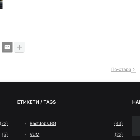
По-стара
ЕТИКЕТИ / TAGS
НА
(72)
BestJobs.BG
(43)
(5)
VUM
(22)