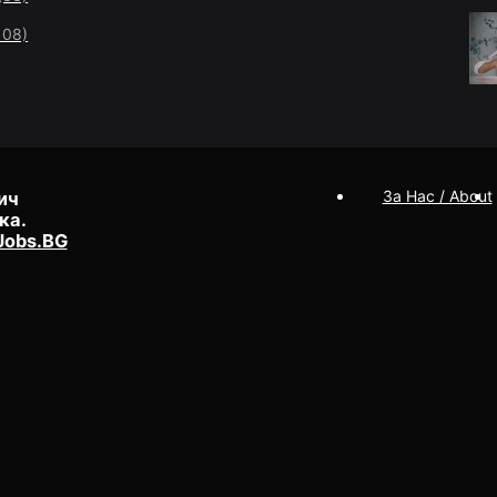
108)
За Нас / About
ич
ка.
Jobs.BG