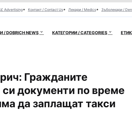
£ Advertising
Контакт / Contact Us
Лекари / Medics
Зъболекари / Den
 / DOBRICH NEWS
КАТЕГОРИИ / CATEGORIES
ЕТИК
рич: Гражданите
 си документи по време
яма да заплащат такси