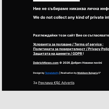
Ние не събираме никаква лична инф
We do not collect any kind of private in
Разглеждайки този сайт Вие се съгласявате с 
Условията за ползване
/ Terms of service
;
Политиката за поверителност
/ Privacy Poli
Защитата на данните
/ GDPR
!
DobrichNews.com
© 2026 Добрич Новини novini
Design by
Templateify
| Realisation by
Mobikom Bulgaria
5³
За
Реклама €$£ Advertis
Този сайт използва „бисквитки“ от Google / Our website uses cook
Ok