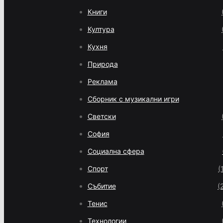
Книги
Култура
Кухня
Природа
Реклама
Сборник с музикални игри
Светски
София
Социална сфера
Спорт
(
Събитие
(
Тенис
Технологии