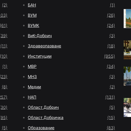
(2)
БАН
(1)
103)
ВУМ
(26)
(61)
ВУМК
(24)
(39)
ВиК-Добрич
(3)
(11)
Здравеопазване
(18)
(10)
Институции
(955)
(1)
МВР
(34)
(23)
МНЗ
(3)
(8)
Медии
(2)
257)
НАП
(131)
(30)
Област Добрич
(5)
(95)
Област Добричка
(15)
(5)
Образование
(83)