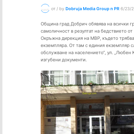
от / by
Dobruja Media Group n PR
6/23/2
Община град Добрич обявява на всички гр
самоличност в резултат на бедствието от 2
Окръжна дирекция на МВР, където трябва 
екземпляра. От там с единия екземпляр с
обслужване на населението“, ул. „Любен 
изгубени документи.