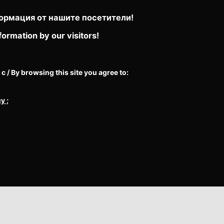
ормация от нашите посетители!
formation by our visitors!
/ By browsing this site you agree to:
cy
;
ies from Google...
Повече информация / Learn more