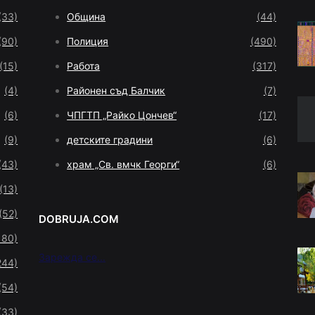
(33)
Община
(44)
(90)
Полиция
(490)
(15)
Работа
(317)
(4)
Районен съд Балчик
(7)
(6)
ЧПГТП „Райко Цончев“
(17)
(9)
детските градини
(6)
(43)
храм „Св. вмчк Георги“
(6)
(13)
(52)
DOBRUJA.COM
180)
Зарежда се...
244)
(54)
(33)