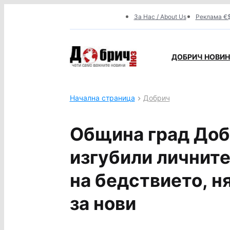
За Нас / About Us
Реклама €$
ДОБРИЧ НОВИНИ
Начална страница
Добрич
Община град Доб
изгубили личните
на бедствието, н
за нови