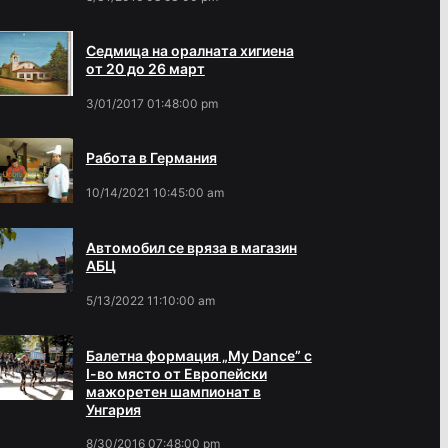
Седмица на оралната хигиена
от 20 до 26 март
3/01/2017 01:48:00 pm
Работа в Германия
10/14/2021 10:45:00 am
Автомобил се вряза в магазин
АБЦ
5/13/2022 11:10:00 am
Балетна формация „My Dance” с
І-во място от Европейски
мажоретен шампионат в
Унгария
8/30/2016 07:48:00 pm