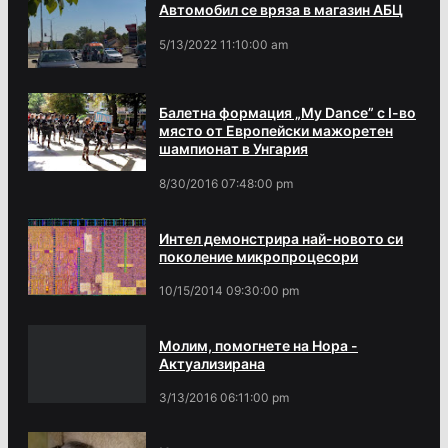
Автомобил се вряза в магазин АБЦ
5/13/2022 11:10:00 am
Балетна формация „My Dance” с І-во
място от Европейски мажоретен
шампионат в Унгария
8/30/2016 07:48:00 pm
Интел демонстрира най-новото си
поколение микропроцесори
10/15/2014 09:30:00 pm
Молим, помогнете на Нора -
Актуализирана
3/13/2016 06:11:00 pm