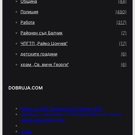
Община
(44)
Полиция
(490)
Работа
(317)
Районен съд Балчик
(7)
ЧПГТП „Райко Цончев“
(17)
детските градини
(6)
храм „Св. вмчк Георги“
(6)
DOBRUJA.COM
Меню на РМС Титаник за 11 април 1912
Кукери и самодейци от Община Мирково гониха
злите сили пред НДК
press