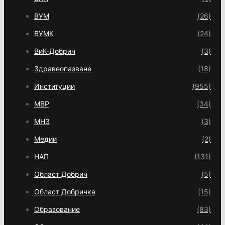
ВУМ
(26)
ВУМК
(24)
ВиК-Добрич
(3)
Здравеопазване
(18)
Институции
(955)
МВР
(34)
МНЗ
(3)
Медии
(2)
НАП
(131)
Област Добрич
(5)
Област Добричка
(15)
Образование
(83)