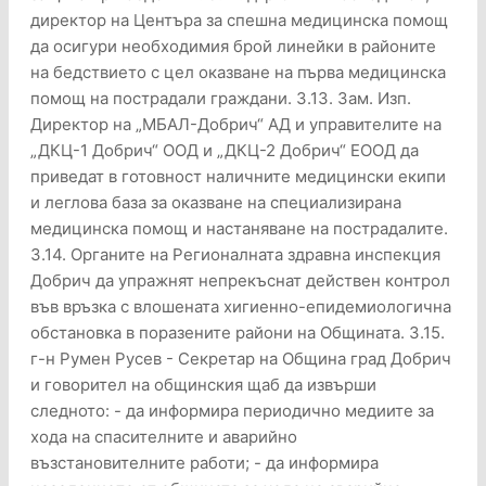
директор на Центъра за спешна медицинска помощ
да осигури необходимия брой линейки в районите
на бедствието с цел оказване на първа медицинска
помощ на пострадали граждани. 3.13. Зам. Изп.
Директор на „МБАЛ-Добрич“ АД и управителите на
„ДКЦ-1 Добрич“ ООД и „ДКЦ-2 Добрич“ ЕООД да
приведат в готовност наличните медицински екипи
и леглова база за оказване на специализирана
медицинска помощ и настаняване на пострадалите.
3.14. Органите на Регионалната здравна инспекция
Добрич да упражнят непрекъснат действен контрол
във връзка с влошената хигиенно-епидемиологична
обстановка в поразените райони на Общината. 3.15.
г-н Румен Русев - Секретар на Община град Добрич
и говорител на общинския щаб да извърши
следното: - да информира периодично медиите за
хода на спасителните и аварийно
възстановителните работи; - да информира