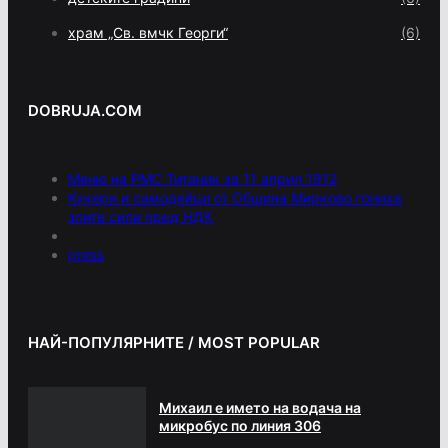
храм „Св. вмчк Георги“
(6)
DOBRUJA.COM
Меню на РМС Титаник за 11 април 1912
Кукери и самодейци от Община Мирково гониха
злите сили пред НДК
press
НАЙ-ПОПУЛЯРНИТЕ / MOST POPULAR
Михаил е името на водача на
микробус по линия 306