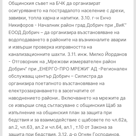
Общинския съвет на БЧК да организират
осигуряването на пострадалото население с дрехи,
завивки, топла харна и напитки. 3.10. г-н Енчо
Никифоров - Началник район град Добрич при „ВиК”
ЕООД Добрич – да организира възстановяване на
водоподаването в районите на възникналите аварии
и извърши проверка изправността на
канализационните шахти. 3.11. инж. Милко Йорданов
- Отговорник на „Мрежови измервателен район
Добрич“ при „ЕНЕРГО-ПРО МРЕЖИ” АД -Регионален
обслужващ център Добрич – Силистра да
организира поетапното възстановяване на
електрозахранването в засегнатите от
наводнението райони.. Включването на мрежите да
се извърши след съгласуване с общинския Щаб за
изпълнение на общинския план за защита при
бедствия и за взаимодействие с щабовете по чл.62а,
ал.2, чл.63, ал.2 и чл.64, ал.1 , т.10 от Закона за
защита при бедствия. 3.12. д-р Огнян Господинов,