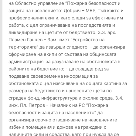
на Областно управление “Пожарна безопасност и
защита на населението“ Добрич – МВР, тъй както и
професионални екипи, като следи за ефективна им
работа, с цел ограничаване на последствията и
ликвидиране на щетите от бедствието. 3.3. арх.
Пламен Ганчев – Зам. кмет “Устройство на
територията” да извърши следното: - да организира
сформиране на екипи от състава на общинската
администрация, за разузнаване на обстановката в
районите на бедствието; - да създаде ред за
подаване своевременна информация за
обстановката с цел изясняване на общата картина за
размера на бедствието и нанесените щети по
сграден фонд, инфраструктура и околна среда. 3.4.
инж. Пл. Петров - Началник на РС ”Пожарна
безопасност и защита на населението” да
организира срочно отводняване на наводнените
избени помещения и домове на граждани с
наличните сили и средства, като при нужда да се