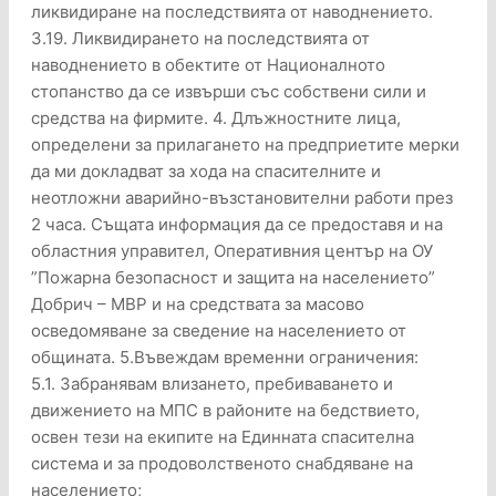
ликвидиране на последствията от наводнението.
3.19. Ликвидирането на последствията от
наводнението в обектите от Националното
стопанство да се извърши със собствени сили и
средства на фирмите. 4. Длъжностните лица,
определени за прилагането на предприетите мерки
да ми докладват за хода на спасителните и
неотложни аварийно-възстановителни работи през
2 часа. Същата информация да се предоставя и на
областния управител, Оперативния център на ОУ
”Пожарна безопасност и защита на населението”
Добрич – МВР и на средствата за масово
осведомяване за сведение на населението от
общината. 5.Въвеждам временни ограничения:
5.1. Забранявам влизането, пребиваването и
движението на МПС в районите на бедствието,
освен тези на екипите на Единната спасителна
система и за продоволственото снабдяване на
населението;