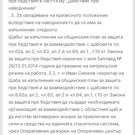
при бедствия в частта му „Действие при
наводнение”
. 3. За овладяване на кризисното положение
вследствие на наводнението да се има за
изпълнение следното:
Щабът за изпълнение на общинския план за защита
при бедствия и за взаимодействие с щабовете по
чл.62а, ал.2, чл.63, ал.2 и чл.64, ал.1 , т.10 от Закона
за защита при бедствия назначен с моя Заповед №
26/13.01.2014 година да премине на непрекъснат
режим на работа. 3.2. г-н Иван Смоков-секретар на
Щаба за изпълнение на общинския план за защита
при бедствия и за взаимодействие с щабовете по
чл.8.62а, ал.2, чл.63, ал.2 и чл.64, ал.1, т.10 от Закона
за защита при бедствия да създаде необходимата
организация за взаимодействие с областния щаб и
да изготви мотивирано искане за привличане на
сили и средства на единната спасителна система,
чрез Оперативния дежурен на Оперативен център