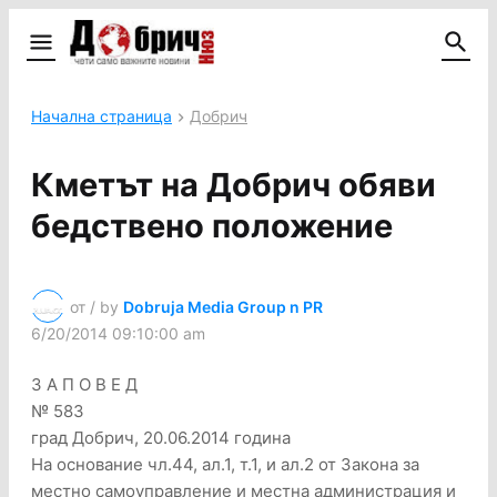
Начална страница
Добрич
Кметът на Добрич обяви
бедствено положение
от / by
Dobruja Media Group n PR
6/20/2014 09:10:00 am
З А П О В Е Д
№ 583
град Добрич, 20.06.2014 година
На основание чл.44, ал.1, т.1, и ал.2 от Закона за
местно самоуправление и местна администрация и