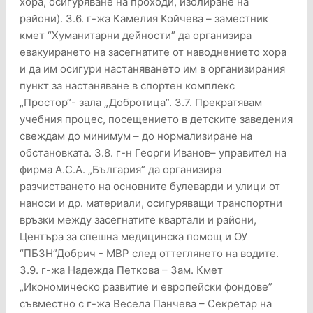
хора, осигуряване на проходи, изолиране на
райони). 3.6. г-жа Камелия Койчева – заместник
кмет “Хуманитарни дейности” да организира
евакуирането на засегнатите от наводнението хора
и да им осигури настаняването им в организирания
пункт за настаняване в спортен комплекс
„Простор“- зала „Добротица”. 3.7. Прекратявам
учебния процес, посещението в детските заведения
свеждам до минимум – до нормализиране на
обстановката. 3.8. г-н Георги Иванов– управител на
фирма А.С.А. „България” да организира
разчистването на основните булеварди и улици от
наноси и др. материали, осигуряващи транспортни
връзки между засегнатите квартали и райони,
Центъра за спешна медицинска помощ и ОУ
“ПБЗН”Добрич - МВР след оттеглянето на водите.
3.9. г-жа Надежда Петкова – Зам. Кмет
„Икономическо развитие и европейски фондове”
съвместно с г-жа Весела Панчева – Секретар на