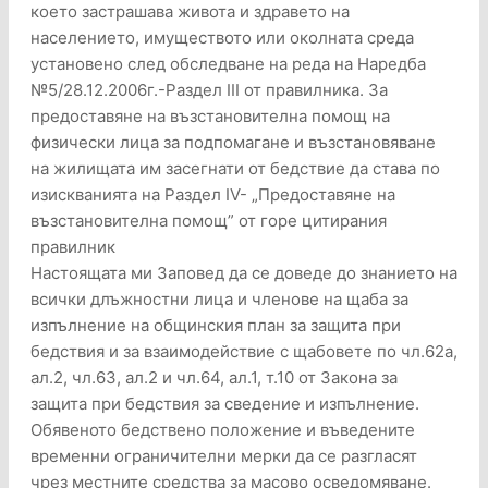
което застрашава живота и здравето на
населението, имуществото или околната среда
установено след обследване на реда на Наредба
№5/28.12.2006г.-Раздел ІІІ от правилника. За
предоставяне на възстановителна помощ на
физически лица за подпомагане и възстановяване
на жилищата им засегнати от бедствие да става по
изискванията на Раздел ІV- „Предоставяне на
възстановителна помощ” от горе цитирания
правилник
Настоящата ми Заповед да се доведе до знанието на
всички длъжностни лица и членове на щаба за
изпълнение на общинския план за защита при
бедствия и за взаимодействие с щабовете по чл.62а,
ал.2, чл.63, ал.2 и чл.64, ал.1, т.10 от Закона за
защита при бедствия за сведение и изпълнение.
Обявеното бедствено положение и въведените
временни ограничителни мерки да се разгласят
чрез местните средства за масово осведомяване.