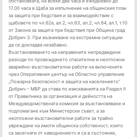
обстановката, на всеки два часа и ежедневно до
17.00 часа в Щаба за изпълнение на общинския план
за защита при бедствия и за взаимодействие с
щабовете по чл.62а, ал.2, чл.63, ал.2, чл.64, ал.1, т.10
от Закона за защита при бедствия при Община град
Добрич 3. При възникване на екстремни ситуации
да се докладва незабавно.
Възстановяването на направените непредвидени
разходи по провеждането спасителни и неотложни
аварийно-възстановителни работи на включените
чрез Оперативния център на Областно управление
„Пожарна безопасност и защита на населението”
Добрич – МВР да става по изискванията на Раздел ІІ
от Правилника за организация и дейността на
Междуведомствената комисия за възстановяване и
подпомагане към Министерски съвет, а за
неотложни възстановителни работи за трайно
увреждане на имоти общинска собственост, които
са засегнати от наводнението и са в състояние,