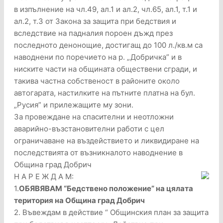
в изпълнение на чл.49, ал.1 и ал.2, чл.65, ал.1, т.1 и
ал.2, т.3 от Закона за защита при бедствия и
вследствие на падналия пороен дъжд през
последното денонощие, достигащ до 100 л./кв.м са
наводнени по поречието на р. „Добричка” и в
ниските части на общината обществени сгради, и
такива частна собственост в районите около
автогарата, настилките на пътните платна на бул.
„Русия” и прилежащите му зони.
За провеждане на спасителни и неотложни
аварийно-възстановителни работи с цел
ограничаване на въздействието и ликвидиране на
последствията от възникналото наводнение в
Община град Добрич
Н А Р Е Ж Д А М:
1.
ОБЯВЯВАМ “Бедствено положение” на цялата
територия на Община град Добрич
2. Въвеждам в действие “ Общинския план за защита