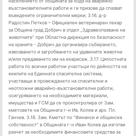
населението от общината за хода на аварийно
възстановителните работи и ги призове да спазват
въведените ограничителни мерки; 3.16. д-р
Радостин Петков – Официален ветеринарен лекар
за Община град Добрич в отдел „Здравеопазване на
животните” при Областна дирекция по безопасност
на храните - Добрич да организира събирането,
извозването и загробването на удавените животни
и/или предаването им на екарисаж. 3.17. Цялостната
работа по всички работни участъци по дейността на
екипите на Единната спасителна система,
участващи в провеждането на спасителни и
неотложни аварийно-възстановителни работи,
осигуряването на необходимите материали,
имущества и ГСМ да се проконтролира от Зам.
кметовете на Общината г-н Ив. Колев и арх. Пл.
Ганчев. 3.18. Зам. Кметът по “Финанси и общинска
собственост” в Общината г-н Иван Колев да изготви
разчет за необходимите финансовите средства за