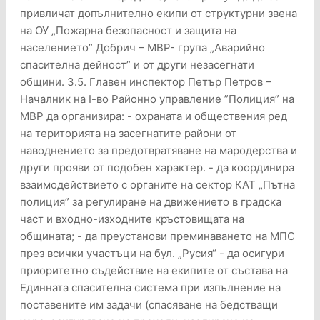
привличат допълнително екипи от структурни звена
на ОУ „Пожарна безопасност и защита на
населението” Добрич – МВР- група „Аварийно
спасителна дейност” и от други незасегнати
общини. 3.5. Главен инспектор Петър Петров –
Началник на І-во Районно управление ”Полиция” на
МВР да организира: - охраната и обществения ред
на територията на засегнатите райони от
наводнението за предотвратяване на мародерства и
други прояви от подобен характер. - да координира
взаимодействието с органите на сектор КАТ „Пътна
полиция” за регулиране на движението в градска
част и входно-изходните кръстовищата на
общината; - да преустанови преминаването на МПС
през всички участъци на бул. „Русия“ - да осигури
приоритетно съдействие на екипите от състава на
Единната спасителна система при изпълнение на
поставените им задачи (спасяване на бедстващи