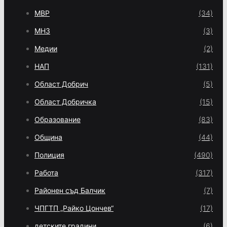
МВР
(34)
МНЗ
(3)
Медии
(2)
НАП
(131)
Област Добрич
(5)
Област Добричка
(15)
Образование
(83)
Община
(44)
Полиция
(490)
Работа
(317)
Районен съд Балчик
(7)
ЧПГТП „Райко Цончев“
(17)
детските градини
(6)